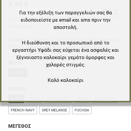
8,46 €
Για την εξέλιξη των παραγγελιών σας θα
Άμεσα
SKU:
3660731139218
ειδοποιείστε με email και sms πριν την
διαθέσιμο
αποστολή.
Σύνθεση:
180g/m² - 100% Βαμβάκι Ringspun πενιέ
Η διεύθυνση και το προσωπικό από το
|| *Grey melange: 85% Βαμβάκι/15%Βισκόζη
εργαστήρι Υφάδι σας εύχεται ένα ασφαλές και
ξέγνοιαστο καλοκαίρι γεμάτο όμορφες και
ΦΥΛΟ
χαλαρές στιγμές.
ΠΑΙΔΙΚΌ
Καλό καλοκαίρι
ΧΡΩΜΑ
WHITE
BLACK
APPLE GREEN
AQUA
ORCHID PINK
FRENCH NAVY
GREY MELANGE
FUCHSIA
ΜΕΓΕΘΟΣ