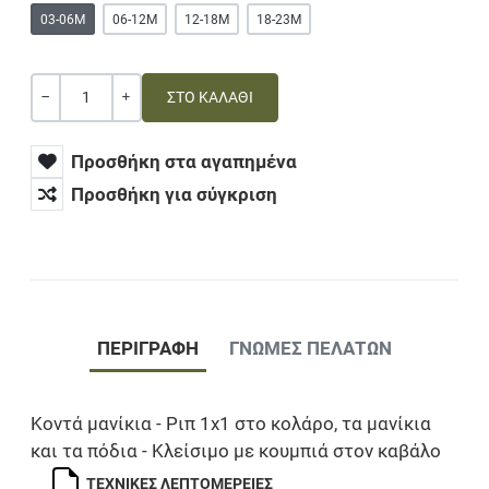
03-06M
06-12M
12-18M
18-23M
Ποσότητα
ΚΑΜΊΑ ΑΞΊΑ
+
Προσθήκη στα αγαπημένα
Προσθήκη για σύγκριση
ΠΕΡΙΓΡΑΦΉ
ΓΝΏΜΕΣ ΠΕΛΑΤΏΝ
Κοντά μανίκια - Ριπ 1x1 στο κολάρο, τα μανίκια
και τα πόδια - Κλείσιμο με κουμπιά στον καβάλο
ΤΕΧΝΙΚΈΣ ΛΕΠΤΟΜΈΡΕΙΕΣ