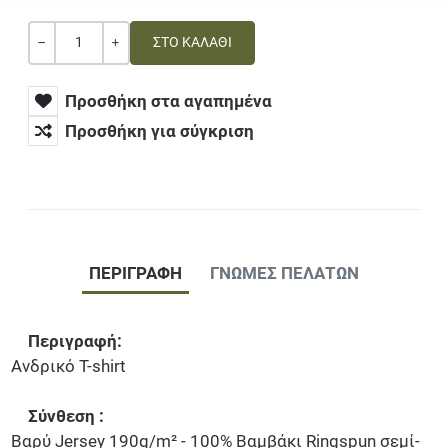
Ποσότητα
ΚΑΜΊΑ ΑΞΊΑ
+
Προσθήκη στα αγαπημένα
Προσθήκη για σύγκριση
ΠΕΡΙΓΡΑΦΉ
ΓΝΏΜΕΣ ΠΕΛΑΤΏΝ
Περιγραφή:
Ανδρικό T-shirt
Σύνθεση :
Βαρύ Jersey 190g/m² - 100% Βαμβάκι Ringspun σεμί-