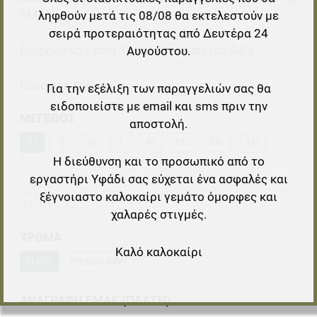
ΕΜΑΚ
ληφθούν μετά τις 08/08 θα εκτελεστούν με
σειρά προτεραιότητας από Δευτέρα 24
Ενισχυμένο t-shirt 190gr της εταιρίας Sol's
Αυγούστου.
Κανονική Γραμμή
Για την εξέλιξη των παραγγελιών σας θα
ειδοποιείστε με email και sms πριν την
ΜΕΓΕΘΟΣ
αποστολή.
XS
S
M
L
XL
2XL
3XL
4XL
Η διεύθυνση και το προσωπικό από το
+3,15 €
+3,70 €
εργαστήρι Υφάδι σας εύχεται ένα ασφαλές και
5XL
ξέγνοιαστο καλοκαίρι γεμάτο όμορφες και
+3,70 €
χαλαρές στιγμές.
ΧΡΩΜΑ
Καλό καλοκαίρι
BLACK
FRENCH NAVY
ΑΝΑΓΡΑΦΗ ΕΜΑΚ (ΠΛΑΤΗ)