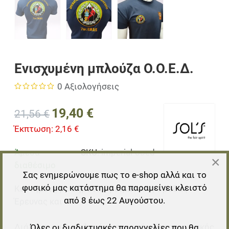
Ενισχυμένη μπλούζα Ο.Ο.Ε.Δ.
0 Αξιολογήσεις
19,40 €
21,56 €
Έκπτωση:
2,16 €
Άμεσα
SKU:
imperial-ooed
×
διαθέσιμο
Σας ενημερώνουμε πως το e-shop αλλά και το
φυσικό μας κατάστημα θα παραμείνει κλειστό
Κεντημένη με σήματα Ορειβατικής Ομάδας
από 8 έως 22 Αυγούστου.
Έρευνας και
Διάσωσης, με επιλογή αναγραφής Περιφερειακής
Όλες οι διαδικτυακές παραγγελίες που θα