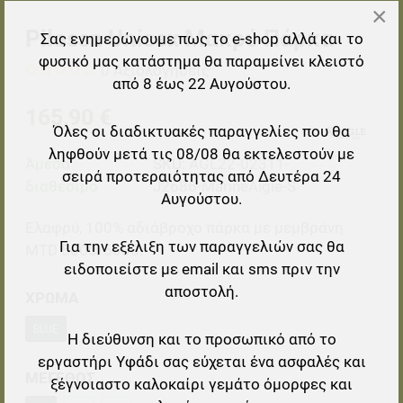
×
Pilossa Unisex Μακρύ Πάρκα
Σας ενημερώνουμε πως το e-shop αλλά και το
φυσικό μας κατάστημα θα παραμείνει κλειστό
0 Αξιολογήσεις
από 8 έως 22 Αυγούστου.
165,90 €
Όλες οι διαδικτυακές παραγγελίες που θα
ληφθούν μετά τις 08/08 θα εκτελεστούν με
Άμεσα
SKU:
AGL22-02311-
σειρά προτεραιότητας από Δευτέρα 24
διαθέσιμο
J2686-MarineAigle-S
Αυγούστου.
Ελαφρύ, 100% αδιάβροχο πάρκα με μεμβράνη
Για την εξέλιξη των παραγγελιών σας θα
MTD 5000/5000.
ειδοποιείστε με email και sms πριν την
αποστολή.
ΧΡΩΜΑ
BLUE
Η διεύθυνση και το προσωπικό από το
εργαστήρι Υφάδι σας εύχεται ένα ασφαλές και
ΜΕΓΕΘΟΣ
ξέγνοιαστο καλοκαίρι γεμάτο όμορφες και