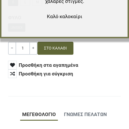
χαλαρές στιγμές.
S
L
M
Καλό καλοκαίρι
ΦΥΛΟ
UNISEX
Ποσότητα
ΚΑΜΊΑ ΑΞΊΑ
+
Προσθήκη στα αγαπημένα
Προσθήκη για σύγκριση
ΜΕΓΕΘΟΛΟΓΙΟ
ΓΝΏΜΕΣ ΠΕΛΑΤΏΝ