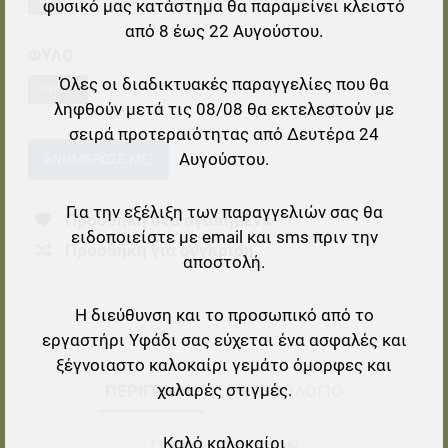
44
40
41
42
43
45
46
47
φυσικό μας κατάστημα θα παραμείνει κλειστό
από 8 έως 22 Αυγούστου.
ΦΥΛΟ
Όλες οι διαδικτυακές παραγγελίες που θα
UNISEX
ληφθούν μετά τις 08/08 θα εκτελεστούν με
σειρά προτεραιότητας από Δευτέρα 24
Αυγούστου.
ΕΝΗΜΈΡΩΣΕ ΜΕ!
Για την εξέλιξη των παραγγελιών σας θα
Προσθήκη στα αγαπημένα
ειδοποιείστε με email και sms πριν την
Προσθήκη για σύγκριση
αποστολή.
Η διεύθυνση και το προσωπικό από το
εργαστήρι Υφάδι σας εύχεται ένα ασφαλές και
ξέγνοιαστο καλοκαίρι γεμάτο όμορφες και
χαλαρές στιγμές.
ΠΕΡΙΓΡΑΦΉ
ΜΕΓΕΘΟΛΟΓΙΟ
Καλό καλοκαίρι
ΓΝΏΜΕΣ ΠΕΛΑΤΏΝ