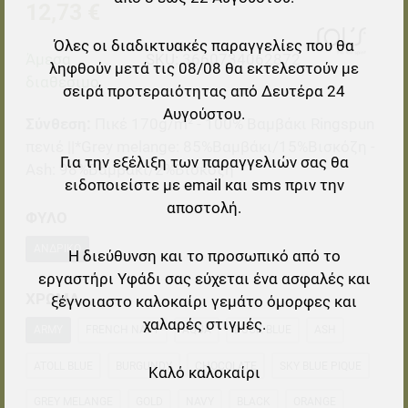
12,73 €
Όλες οι διαδικτυακές παραγγελίες που θα
Άμεσα
SKU:
3660734062872
ληφθούν μετά τις 08/08 θα εκτελεστούν με
διαθέσιμο
σειρά προτεραιότητας από Δευτέρα 24
Αυγούστου.
Σύνθεση:
Πικέ 170g/m² - 100% Βαμβάκι Ringspun
πενιέ ||*Grey melange: 85%Βαμβάκι/15%Βισκόζη -
Για την εξέλιξη των παραγγελιών σας θα
Ash: 98%Βαμβάκι/2%Βισκόζη
ειδοποιείστε με email και sms πριν την
αποστολή.
ΦΥΛΟ
ΑΝΔΡΙΚΌ
Η διεύθυνση και το προσωπικό από το
εργαστήρι Υφάδι σας εύχεται ένα ασφαλές και
ΧΡΩΜΑ
ξέγνοιαστο καλοκαίρι γεμάτο όμορφες και
χαλαρές στιγμές.
ARMY
FRENCH NAVY
AQUA
DUCK BLUE
ASH
ATOLL BLUE
BURGUNDY
CHOCOLATE
SKY BLUE PIQUE
Καλό καλοκαίρι
GREY MELANGE
GOLD
NAVY
BLACK
ORANGE