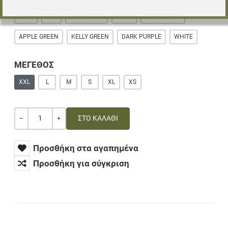
PINK
RED
ROYAL BLUE
SAND
GOLF GREEN
APPLE GREEN
KELLY GREEN
DARK PURPLE
WHITE
ΜΕΓΕΘΟΣ
XXL
L
M
S
XL
XS
Ποσότητα
ΚΑΜΊΑ ΑΞΊΑ
+
Προσθήκη στα αγαπημένα
Προσθήκη για σύγκριση