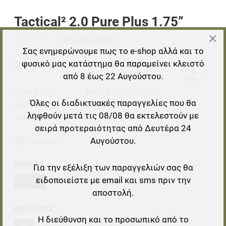
Tactical² 2.0 Pure Plus 1.75”
×
0 Αξιολογήσεις
Σας ενημερώνουμε πως το e-shop αλλά και το
24,84 €
φυσικό μας κατάστημα θα παραμείνει κλειστό
από 8 έως 22 Αυγούστου.
Λίγα έως
SKU:
K17062-2XL-
Όλες οι διαδικτυακές παραγγελίες που θα
καθόλου
03-Coyote
ληφθούν μετά τις 08/08 θα εκτελεστούν με
τεμάχια
σειρά προτεραιότητας από Δευτέρα 24
Αυγούστου.
ΧΡΩΜΑ
Για την εξέλιξη των παραγγελιών σας θα
ειδοποιείστε με email και sms πριν την
COYOTE
BLACK
OLIVE GREEN
αποστολή.
ΜΕΓΕΘΟΣ
Η διεύθυνση και το προσωπικό από το