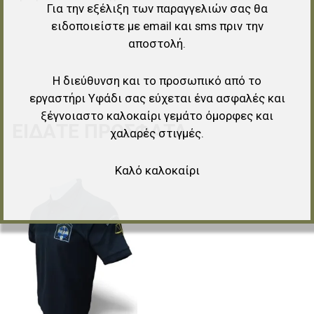
Για την εξέλιξη των παραγγελιών σας θα
ειδοποιείστε με email και sms πριν την
αποστολή.
Η διεύθυνση και το προσωπικό από το
εργαστήρι Υφάδι σας εύχεται ένα ασφαλές και
ξέγνοιαστο καλοκαίρι γεμάτο όμορφες και
ΕΊΔΑΤΕ ΠΡΌΣΦΑΤΑ
χαλαρές στιγμές.
Καλό καλοκαίρι
Προσθήκη στα αγαπημένα
Προσθήκη για σύγκριση
Γρήγορη ματιά