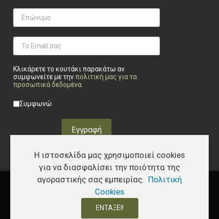
Κλικάρετε το κουτάκι παρακάτω αν
συμφωνείτε με την
πολιτική μας για τα
προσωπικά δεδομένα
.
Privacy checkbox
*
Συμφωνώ
Εγγραφή
Η ιστοσελίδα μας χρησιμοποιεί cookies
για να διασφαλίσει την ποιότητα της
αγοραστικής σας εμπειρίας.
Πολιτική
Copyright © 2026 Υφάδι - Tactical Store – Developed by
I.Papakostas
Cookies
ΕΝΤΆΞΕΙ!