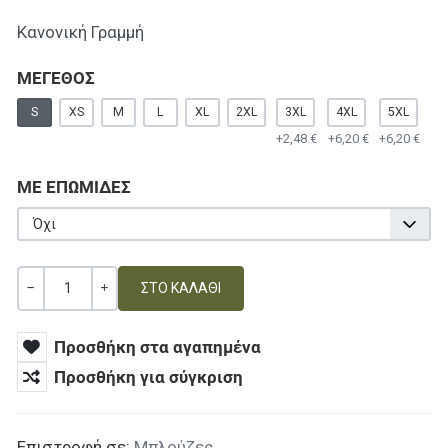
Κανονική Γραμμή
ΜΕΓΕΘΟΣ
S
XS
M
L
XL
2XL
3XL
4XL
5XL
+2,48 €
+6,20 €
+6,20 €
ΜΕ ΕΠΩΜΙΔΕΣ
Όχι
Ποσότητα
ΚΑΜΊΑ ΑΞΊΑ
+
Προσθήκη στα αγαπημένα
Προσθήκη για σύγκριση
Επιστροφή σε:
Μπλούζες