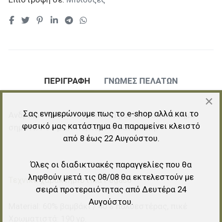
ΠΕΡΙΓΡΑΦΉ
ΓΝΏΜΕΣ ΠΕΛΑΤΏΝ
×
Σας ενημερώνουμε πως το e-shop αλλά και το
Ανδρικό Πόλο Πικέ με κοντά μανίκια και κέντημα
φυσικό μας κατάστημα θα παραμείνει κλειστό
σημάτων σε μανίκια, καρδιά και πλάτη.
από 8 έως 22 Αυγούστου.
Όλες οι διαδικτυακές παραγγελίες που θα
ληφθούν μετά τις 08/08 θα εκτελεστούν με
Τεχνικά χαρακτηριστικά Pegaso
σειρά προτεραιότητας από Δευτέρα 24
Αυγούστου.
Material: 60% βαμβάκι / 40% πολυεστέρας, πικέ
Χρωματιστά: 190 γρ.