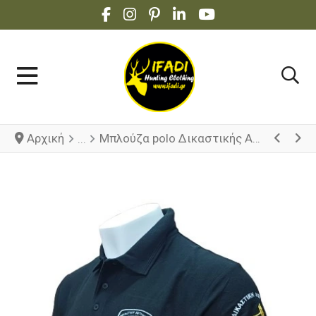
FACEBOOK SOCIAL LINK
INSTAGRAM SOCIAL LINK
PINTEREST SOCIAL LINK
LINKEDIN SOCIAL LINK
YOUTUBE SOCIAL 
Αρχική
Μπλούζα polo Δικαστικής Αστυνομίας