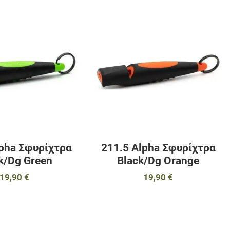
αγαπημένα
Προσθήκη στα αγαπημένα
Π
ύγκριση
Προσθήκη για σύγκριση
Π
Γρήγορη ματιά
Γ
lpha Σφυρίχτρα
211.5 Alpha Σφυρίχτρα
k/Dg Green
Black/Dg Orange
19,90 €
19,90 €
αγαπημένα
Προσθήκη στα αγαπημένα
Π