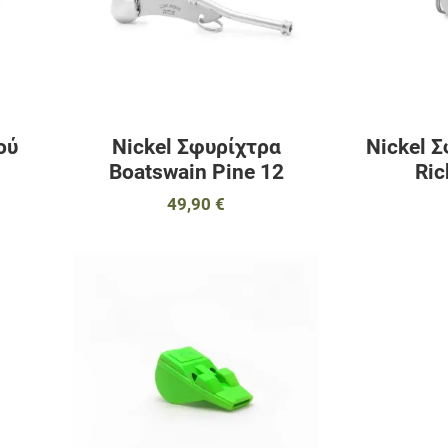
ού
Nickel Σφυρίχτρα
Nickel 
Boatswain Pine 12
Ric
49,90 €
Προσθήκη στα αγαπημένα
Προσθήκη στα 
Προσθήκη για σύγκριση
Προσθήκη για σ
Γρήγορη ματιά
Γρήγορη ματιά