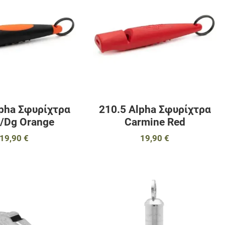
ύγκριση
Προσθήκη για σύγκριση
Π
Γρήγορη ματιά
Γ
lpha Σφυρίχτρα
210.5 Alpha Σφυρίχτρα
k/Dg Orange
Carmine Red
19,90 €
19,90 €
αγαπημένα
Προσθήκη στα αγαπημένα
Π
ύγκριση
Προσθήκη για σύγκριση
Π
Γρήγορη ματιά
Γ