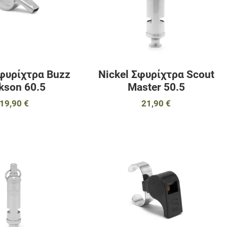
Σφυρίχτρα Buzz
Nickel Σφυρίχτρα Scout
kson 60.5
Master 50.5
19,90 €
21,90 €
αγαπημένα
Προσθήκη στα αγαπημένα
Π
ύγκριση
Προσθήκη για σύγκριση
Π
Γρήγορη ματιά
Γ