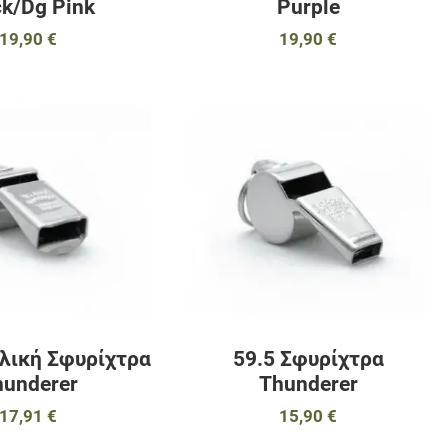
ck/Dg Pink
Purple
19,90 €
19,90 €
αγαπημένα
Προσθήκη στα αγαπημένα
Π
ύγκριση
Προσθήκη για σύγκριση
Π
Γρήγορη ματιά
Γ
λική Σφυρίχτρα
59.5 Σφυρίχτρα
hunderer
Thunderer
17,91 €
15,90 €