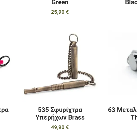
Green
Bla
25,90 €
Προσθήκη στα αγαπημένα
Προσθήκη στα 
Προσθήκη για σύγκριση
Προσθήκη για σ
Γρήγορη ματιά
Γρήγορη ματιά
τρα
535 Σφυρίχτρα
63 Μεταλ
Υπερήχων Brass
T
49,90 €