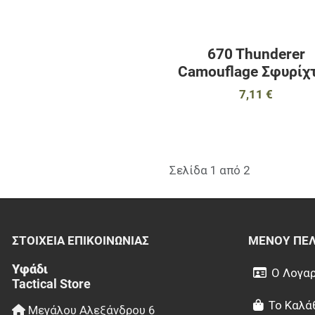
670 Thunderer
Camouflage Σφυρίχ
7,11 €
Σελίδα 1 από 2
ΣΤΟΙΧΕΊΑ EΠΙΚΟΙΝΩΝΊΑΣ
ΜΕΝΟΎ ΠΕ
Υφάδι
Ο Λογαρ
Tactical Store
Το Καλά
Μεγάλου Αλεξάνδρου 6