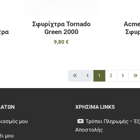
Σφυρίχτρα Tornado
Acme
τρα
Green 2000
Σφυρ
9,80 €
1
2
ΛΑΤΏΝ
ΧΡΉΣΙΜΑ LINKS
ιασμός μου
Τρόποι Πληρωμής – Έ
Αποστολής
θι μου