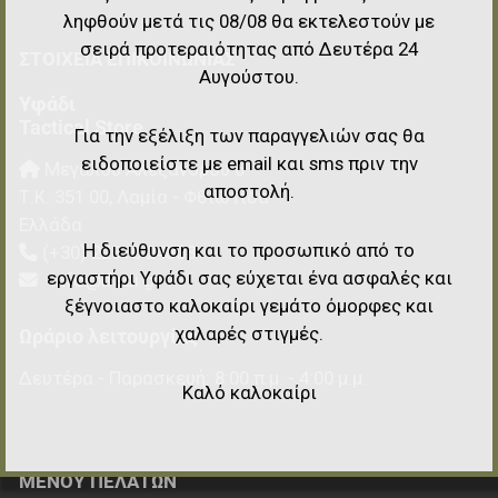
ληφθούν μετά τις 08/08 θα εκτελεστούν με
σειρά προτεραιότητας από Δευτέρα 24
ΣΤΟΙΧΕΊΑ EΠΙΚΟΙΝΩΝΊΑΣ
Αυγούστου.
Υφάδι
Tactical Store
Για την εξέλιξη των παραγγελιών σας θα
ειδοποιείστε με email και sms πριν την
Μεγάλου Αλεξάνδρου 6
αποστολή.
Τ.Κ.
351 00
,
Λαμία - Φθιώτιδα
Ελλάδα
Η διεύθυνση και το προσωπικό από το
(+30) 22310 24808
εργαστήρι Υφάδι σας εύχεται ένα ασφαλές και
info@ifadi.gr
ξέγνοιαστο καλοκαίρι γεμάτο όμορφες και
χαλαρές στιγμές.
Ωράριο λειτουργίας
Δευτέρα - Παρασκευή: 8:00 π.μ. - 4:00 μ.μ.
Καλό καλοκαίρι
ΜΕΝΟΎ ΠΕΛΑΤΏΝ