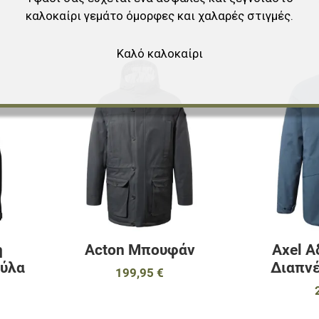
καλοκαίρι γεμάτο όμορφες και χαλαρές στιγμές.
Καλό καλοκαίρι
Προσθήκη στα αγαπημένα
Προσθήκη στα 
Προσθήκη για σύγκριση
Προσθήκη για σ
Γρήγορη ματιά
Γρήγορη ματιά
η
Acton Μπουφάν
Axel Α
ύλα
Διαπν
199,95 €