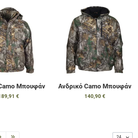
αγαπημένα
Προσθήκη στα αγαπημένα
Π
ύγκριση
Προσθήκη για σύγκριση
Π
Γρήγορη ματιά
Γ
 Camo Μπουφάν
Ανδρικό Camo Μπουφάν
189,91 €
140,90 €
24