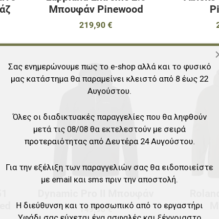
άζ
Μπουφάν Pinewood
P
219,90 €
Σας ενημερώνουμε πως το e-shop αλλά και το φυσικό
Προσθήκη στα αγαπημένα
Προσθήκη στα 
μας κατάστημα θα παραμείνει κλειστό από 8 έως 22
Αυγούστου.
Προσθήκη για σύγκριση
Προσθήκη για σ
Γρήγορη ματιά
Γρήγορη ματιά
Όλες οι διαδικτυακές παραγγελίες που θα ληφθούν
μετά τις 08/08 θα εκτελεστούν με σειρά
προτεραιότητας από Δευτέρα 24 Αυγούστου.
Για την εξέλιξη των παραγγελιών σας θα ειδοποιείστε
με email και sms πριν την αποστολή.
51
Dynamic Pro II Μπουφάν
Rolan
ted
Μ
Η διεύθυνση και το προσωπικό από το εργαστήρι
149,90 €
Υφάδι σας εύχεται ένα ασφαλές και ξέγνοιαστο