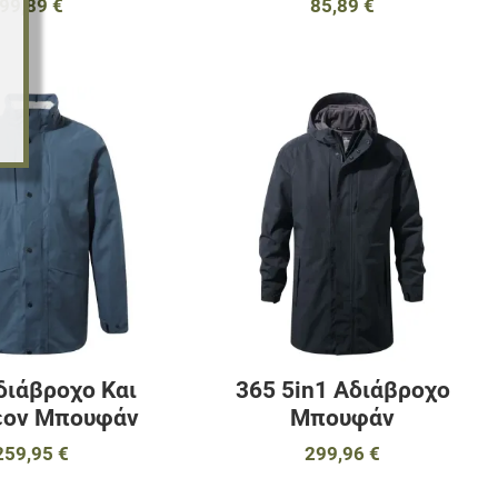
99,89 €
85,89 €
αγαπημένα
Προσθήκη στα αγαπημένα
Π
ύγκριση
Προσθήκη για σύγκριση
Π
Γρήγορη ματιά
Γ
διάβροχο Και
365 5in1 Αδιάβροχο
έον Μπουφάν
Μπουφάν
259,95 €
299,96 €