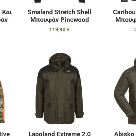
 Και
Smaland Stretch Shell
Caribou
φάν
Μπουφάν Pinewood
Μπουφ
119,90 €
Προσθήκη στα αγαπημένα
Προσθήκη στα 
Προσθήκη για σύγκριση
Προσθήκη για σ
Γρήγορη ματιά
Γρήγορη ματιά
tive
Lappland Extreme 2.0
Abisko