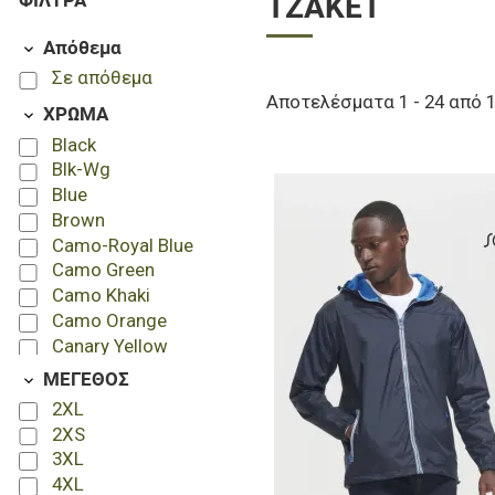
ΦΊΛΤΡΑ
ΤΖΆΚΕΤ
Απόθεμα
Σε απόθεμα
Αποτελέσματα 1 - 24 από 
ΧΡΩΜΑ
Black
Blk-Wg
Blue
Brown
Camo-Royal Blue
Camo Green
Camo Khaki
Camo Orange
Canary Yellow
Charcoal Blue
ΜΕΓΕΘΟΣ
Cinder Grey
2XL
Coyote
2XS
Coyote-Mix
3XL
Desert Tan
4XL