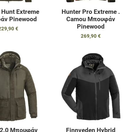
 Hunt Extreme
Hunter Pro Extreme .
άν Pinewood
Camou Μπουφάν
Pinewood
229,90 €
269,90 €
αγαπημένα
Προσθήκη στα αγαπημένα
Π
ύγκριση
Προσθήκη για σύγκριση
Π
Γρήγορη ματιά
Γ
 2.0 Μπουφάν
Finnveden Hybrid