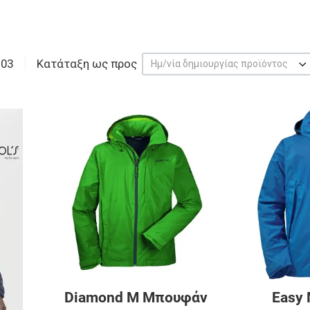
103
Κατάταξη ως προς
Ημ/νία δημιουργίας προϊόντος
Προσθήκη στα αγαπημένα
Προσθήκη στα 
Προσθήκη για σύγκριση
Προσθήκη για σ
Γρήγορη ματιά
Γρήγορη ματιά
Diamond M Μπουφάν
Easy