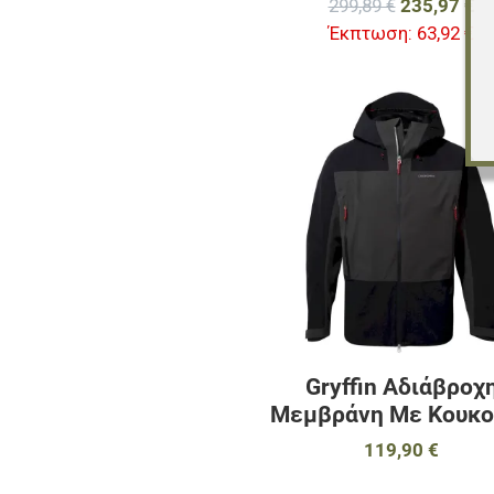
299,89 €
235,97 €
Έκπτωση:
63,92 €
Gryffin Αδιάβροχ
Μεμβράνη Με Κουκο
119,90 €