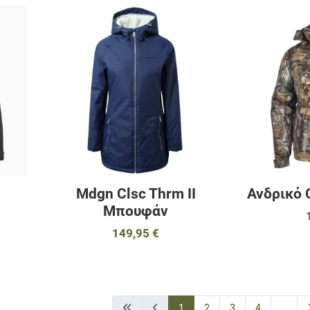
Προσθήκη στα αγαπημένα
Προσθήκη στα 
Προσθήκη για σύγκριση
Προσθήκη για σ
Γρήγορη ματιά
Γρήγορη ματιά
Mdgn Clsc Thrm II
Ανδρικό
Μπουφάν
149,95 €
1
2
3
4
...