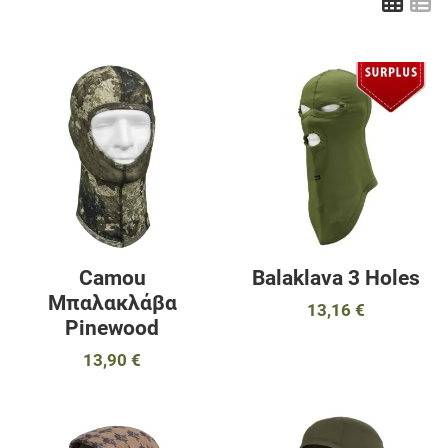
Πλέ
Λ
Προσθήκη στα αγαπημένα
Π
Προσθήκη για σύγκριση
Π
Γρήγορη ματιά
Γ
Camou
Balaklava 3 Holes
Μπαλακλάβα
13,16 €
Pinewood
13,90 €
Προσθήκη στα αγαπημένα
Π