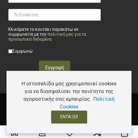
Κλικάρετε το κουτάκι παρακάτω αν
συμφωνείτε με την
πολιτική μας για τα
προσωπικά δεδομένα
.
Privacy checkbox
*
Συμφωνώ
Εγγραφή
Η ιστοσελίδα μας χρησιμοποιεί cookies
για να διασφαλίσει την ποιότητα της
αγοραστικής σας εμπειρίας.
Πολιτική
Copyright © 2026 Υφάδι - Tactical Store – Developed by
I.Papakostas
Cookies
ΕΝΤΆΞΕΙ!
0
0
0
Τα αγαπημένα μου
Σύγκριση
Καλ