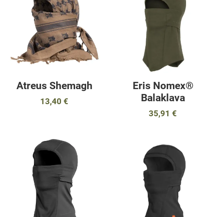
Προσθήκη για σύγκριση
Π
Γρήγορη ματιά
Γ
Atreus Shemagh
Eris Nomex®
Balaklava
13,40 €
35,91 €
Προσθήκη στα αγαπημένα
Π
Προσθήκη για σύγκριση
Π
Γρήγορη ματιά
Γ