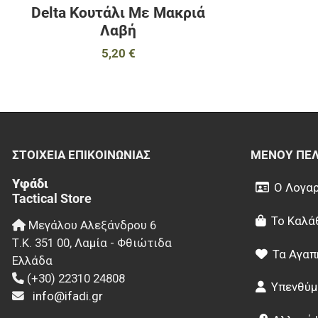
Delta Κουτάλι Με Μακριά
Λαβή
5,20 €
ΣΤΟΙΧΕΊΑ EΠΙΚΟΙΝΩΝΊΑΣ
ΜΕΝΟΎ ΠΕ
Υφάδι
Ο Λογαρ
Tactical Store
Το Καλά
Μεγάλου Αλεξάνδρου 6
Τ.Κ.
351 00
,
Λαμία - Φθιώτιδα
Τα Αγαπ
Ελλάδα
(+30) 22310 24808
Υπενθύμ
info@ifadi.gr