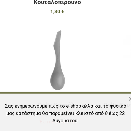
Κουταλοπιρουνο
1,30 €
Προσθήκη στα αγαπημένα
Προσθήκη στα 
Προσθήκη για σύγκριση
Προσθήκη για σ
Γρήγορη ματιά
Γρήγορη ματιά
Delta Κουτάλι
Delta Κο
Σας ενημερώνουμε πως το e-shop αλλά και το φυσικό
μας κατάστημα θα παραμείνει κλειστό από 8 έως 22
3,50 €
2,73 €
Αυγούστου.
Έκπτωση:
0,77 €