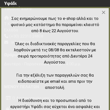
Υφάδι
Tactical Store
×
Μεγάλου Αλεξάνδρου 6
Σας ενημερώνουμε πως το e-shop αλλά και το
Τ.Κ.
351 00
,
Λαμία - Φθιώτιδα
φυσικό μας κατάστημα θα παραμείνει κλειστό
Ελλάδα
από 8 έως 22 Αυγούστου.
(+30) 22310 24808
info@ifadi.gr
Όλες οι διαδικτυακές παραγγελίες που θα
ληφθούν μετά τις 08/08 θα εκτελεστούν με
Ωράριο λειτουργίας
σειρά προτεραιότητας από Δευτέρα 24
Αυγούστου.
Δευτέρα - Παρασκευή: 8:00 π.μ. - 4:00 μ.μ.
Για την εξέλιξη των παραγγελιών σας θα
ειδοποιείστε με email και sms πριν την
ΜΕΝΟΎ ΠΕΛΑΤΏΝ
αποστολή.
Ο Λογαριασμός μου
Η διεύθυνση και το προσωπικό από το
εργαστήρι Υφάδι σας εύχεται ένα ασφαλές και
Το Καλάθι μου