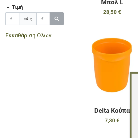
Μπολ L
Τιμή
28,50 €
εώς
Εκκαθάριση Όλων
Delta Κούπα
7,30 €