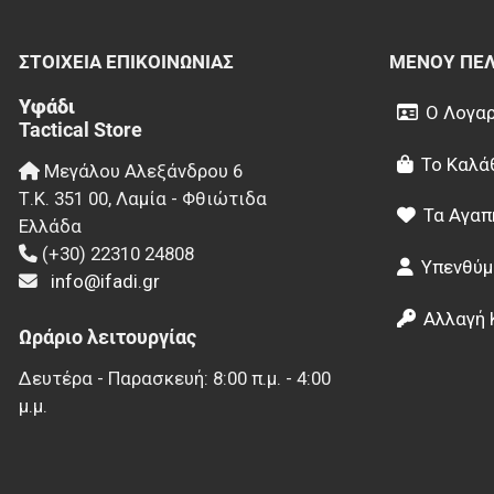
ΣΤΟΙΧΕΊΑ EΠΙΚΟΙΝΩΝΊΑΣ
ΜΕΝΟΎ ΠΕ
Υφάδι
Ο Λογαρ
Tactical Store
Το Καλά
Μεγάλου Αλεξάνδρου 6
Τ.Κ.
351 00
,
Λαμία - Φθιώτιδα
Τα Αγαπ
Ελλάδα
(+30) 22310 24808
Υπενθύμ
info@ifadi.gr
Αλλαγή 
Ωράριο λειτουργίας
Δευτέρα - Παρασκευή: 8:00 π.μ. - 4:00
μ.μ.