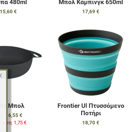
πα 480ml
Μπολ Κάμπινγκ 650ml
15,60 €
17,69 €
αγαπημένα
Προσθήκη στα αγαπημένα
Π
ύγκριση
Προσθήκη για σύγκριση
Π
Γρήγορη ματιά
Γ
×
lta Μπολ
Frontier Ul Πτυσσόμενο
Ποτήρι
30 €
6,55 €
τωση:
1,75 €
18,70 €