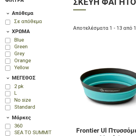
ΦΊΛΤΡΑ
ΣΚΕΎΗ ΦΑΓΗΤΟ
Απόθεμα
Σε απόθεμα
Αποτελέσματα 1 - 13 από 
ΧΡΩΜΑ
Blue
Green
Grey
Orange
Yellow
ΜΕΓΕΘΟΣ
2 pk
L
No size
Standard
Μάρκες
360
Frontier Ul Πτυσσόμ
SEA TO SUMMIT