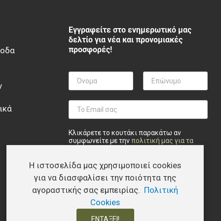
Εγγραφείτε στο ενημερωτικό μας
δελτίο για νέα και προνομιακές
προσφορές!
ξοδα
ν
ικά
Κλικάρετε το κουτάκι παρακάτω αν
συμφωνείτε με την
πολιτική μας για τα
προσωπικά δεδομένα
.
Η ιστοσελίδα μας χρησιμοποιεί cookies
Privacy checkbox
*
Συμφωνώ
Εγγραφή
για να διασφαλίσει την ποιότητα της
αγοραστικής σας εμπειρίας.
Πολιτική
Cookies
ΕΝΤΆΞΕΙ!