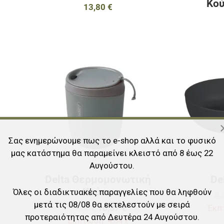
Κού
13,80 €
Προσθήκη στα αγαπημένα
Προσθήκη στα 
Προσθήκη για σύγκριση
Προσθήκη για σ
Γρήγορη ματιά
Γρήγορη ματιά
Σας ενημερώνουμε πως το e-shop αλλά και το φυσικό
μας κατάστημα θα παραμείνει κλειστό από 8 έως 22
Αυγούστου.
Delta Θερμομονωτική
De
Κούπα
Όλες οι διαδικτυακές παραγγελίες που θα ληφθούν
8,
μετά τις 08/08 θα εκτελεστούν με σειρά
21,01 €
16,37 €
Έκπ
προτεραιότητας από Δευτέρα 24 Αυγούστου.
Έκπτωση:
4,64 €