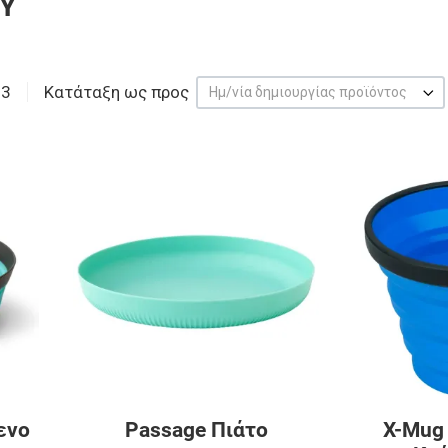
Ύ
13
Κατάταξη ως προς
Ημ/νία δημιουργίας προϊόντος
Προσθήκη στα αγαπημένα
Προσθήκη στα 
Προσθήκη για σύγκριση
Προσθήκη για σ
Γρήγορη ματιά
Γρήγορη ματιά
ενο
Passage Πιάτο
X-Mug