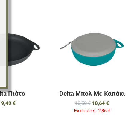
αγαπημένα
Προσθήκη στα αγαπημένα
Π
ύγκριση
Προσθήκη για σύγκριση
Π
Γρήγορη ματιά
Γ
lta Πιάτο
Delta Μπολ Με Καπάκι
9,40 €
13,50 €
10,64 €
Έκπτωση:
2,86 €