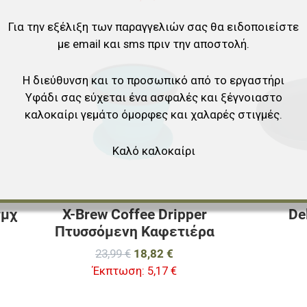
Για την εξέλιξη των παραγγελιών σας θα ειδοποιείστε
Προσθήκη στα αγαπημένα
Προσθήκη στα 
με email και sms πριν την αποστολή.
Προσθήκη για σύγκριση
Προσθήκη για σ
Η διεύθυνση και το προσωπικό από το εργαστήρι
Υφάδι σας εύχεται ένα ασφαλές και ξέγνοιαστο
Γρήγορη ματιά
Γρήγορη ματιά
καλοκαίρι γεμάτο όμορφες και χαλαρές στιγμές.
Καλό καλοκαίρι
τμχ
X-Brew Coffee Dripper
De
Πτυσσόμενη Καφετιέρα
23,99 €
18,82 €
Έκπτωση:
5,17 €