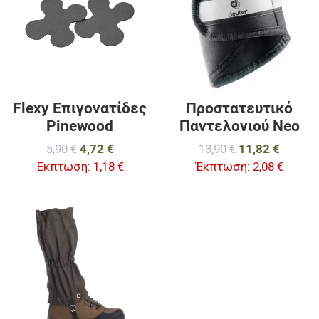
Γρήγορη ματιά
Γ
Flexy Επιγονατίδες
Προστατευτικό
Pinewood
Παντελονιού Neo
5,90 €
4,72 €
13,90 €
11,82 €
Έκπτωση:
1,18 €
Έκπτωση:
2,08 €
Προσθήκη στα αγαπημένα
Προσθήκη για σύγκριση
Γρήγορη ματιά