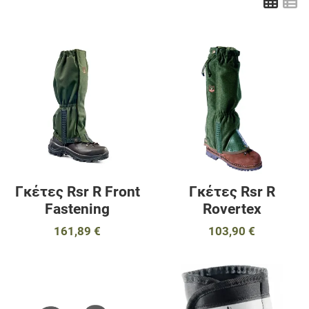
Πλέ
Λ
Προσθήκη στα αγαπημένα
Π
Προσθήκη για σύγκριση
Π
Γρήγορη ματιά
Γ
Γκέτες Rsr R Front
Γκέτες Rsr R
Fastening
Rovertex
161,89 €
103,90 €
Προσθήκη στα αγαπημένα
Π
Προσθήκη για σύγκριση
Π