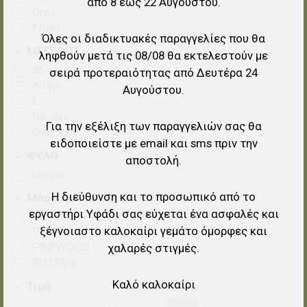
από 8 έως 22 Αυγούστου.
Grey
Khaki
Όλες οι διαδικτυακές παραγγελίες που θα
ΜΕΓΕΘΟΣ
ληφθούν μετά τις 08/08 θα εκτελεστούν με
35 γρ.
σειρά προτεραιότητας από Δευτέρα 24
40 γρ.
Αυγούστου.
L
No size
Για την εξέλιξη των παραγγελιών σας θα
One size
ειδοποιείστε με email και sms πριν την
ΦΥΛΟ
αποστολή.
Unisex
Η διεύθυνση και το προσωπικό από το
Μάρκες
εργαστήρι Υφάδι σας εύχεται ένα ασφαλές και
DEUTER
ξέγνοιαστο καλοκαίρι γεμάτο όμορφες και
GAMO
PINEWOOD
χαλαρές στιγμές.
RISERVA
Καλό καλοκαίρι
Τιμή