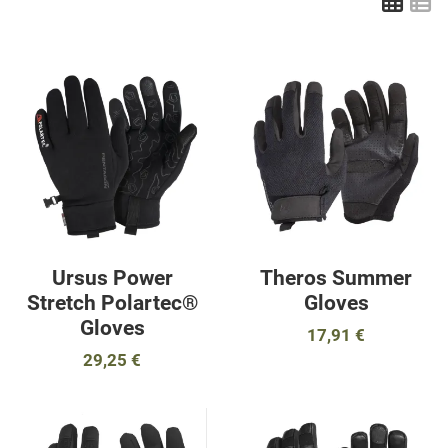
Πλέ
Λ
Προσθήκη στα αγαπημένα
Π
Προσθήκη για σύγκριση
Π
Γρήγορη ματιά
Γ
Ursus Power
Theros Summer
Stretch Polartec®
Gloves
Gloves
17,91 €
29,25 €
Προσθήκη στα αγαπημένα
Π