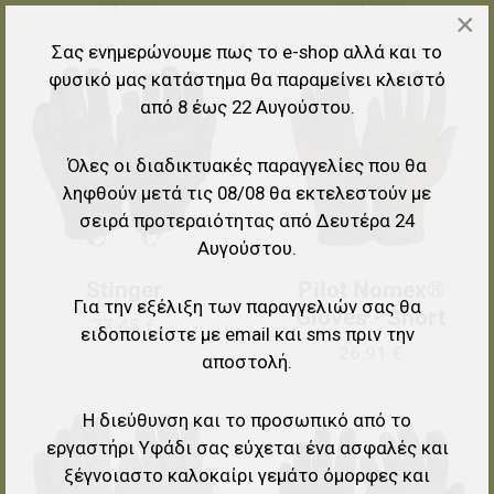
×
Σας ενημερώνουμε πως το e-shop αλλά και το
Προσθήκη στα αγαπημένα
Π
φυσικό μας κατάστημα θα παραμείνει κλειστό
από 8 έως 22 Αυγούστου.
Προσθήκη για σύγκριση
Π
Όλες οι διαδικτυακές παραγγελίες που θα
Γρήγορη ματιά
Γ
ληφθούν μετά τις 08/08 θα εκτελεστούν με
σειρά προτεραιότητας από Δευτέρα 24
Αυγούστου.
Stinger
Pilot Nomex®
Για την εξέλιξη των παραγγελιών σας θα
Gloves - Short
27,45 €
ειδοποιείστε με email και sms πριν την
26,91 €
αποστολή.
Η διεύθυνση και το προσωπικό από το
Προσθήκη στα αγαπημένα
Π
εργαστήρι Υφάδι σας εύχεται ένα ασφαλές και
Προσθήκη για σύγκριση
Π
ξέγνοιαστο καλοκαίρι γεμάτο όμορφες και