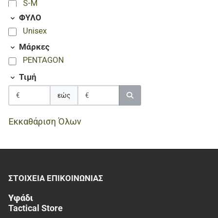
S-M
XL
ΦΥΛΟ
XL-2XL
Unisex
XS
Μάρκες
XS-S
PENTAGON
Τιμή
εώς
Εκκαθάριση Όλων
ΣΤΟΙΧΕΊΑ EΠΙΚΟΙΝΩΝΊΑΣ
Υφάδι
Tactical Store