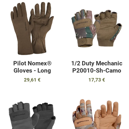
Προσθήκη στα αγαπημένα
Π
Προσθήκη για σύγκριση
Π
Γρήγορη ματιά
Γ
Pilot Nomex®
1/2 Duty Mechanic
Gloves - Long
P20010-Sh-Camo
29,61 €
17,73 €
Προσθήκη στα αγαπημένα
Π
Προσθήκη για σύγκριση
Π
Γρήγορη ματιά
Γ