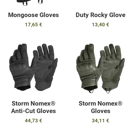
Mongoose Gloves
Duty Rocky Glove
17,65 €
13,40 €
Προσθήκη στα αγαπημένα
Π
Προσθήκη για σύγκριση
Π
Γρήγορη ματιά
Γ
Storm Nomex®
Storm Nomex®
Anti-Cut Gloves
Gloves
44,73 €
34,11 €