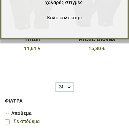
χαλαρές στιγμές.
Γρήγορη ματιά
Γ
Καλό καλοκαίρι
Triton
Arctic Gloves
11,61 €
15,30 €
24
ΦΊΛΤΡΑ
Απόθεμα
Σε απόθεμα