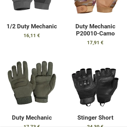
1/2 Duty Mechanic
Duty Mechanic
P20010-Camo
16,11 €
17,91 €
Προσθήκη στα αγαπημένα
Π
Προσθήκη για σύγκριση
Π
Γρήγορη ματιά
Γ
Duty Mechanic
Stinger Short
17,73 €
24,30 €