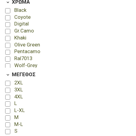
ΧΡΩΜΑ
Black
Coyote
Digital
Gr.Camo
Khaki
Olive Green
Pentacamo
Ral7013
Wolf-Grey
ΜΕΓΕΘΟΣ
2XL
3XL
4XL
L
L-XL
M
M-L
S