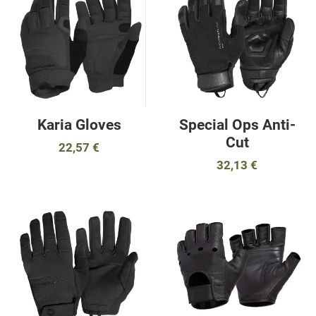
Προσθήκη για σύγκριση
Π
Γρήγορη ματιά
Γ
Karia Gloves
Special Ops Anti-
Cut
22,57 €
32,13 €
Προσθήκη στα αγαπημένα
Π
Προσθήκη για σύγκριση
Π
Γρήγορη ματιά
Γ