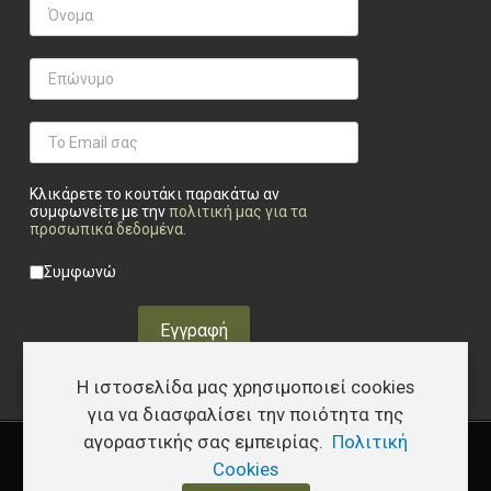
Κλικάρετε το κουτάκι παρακάτω αν
συμφωνείτε με την
πολιτική μας για τα
προσωπικά δεδομένα
.
Privacy checkbox
*
Συμφωνώ
Εγγραφή
Η ιστοσελίδα μας χρησιμοποιεί cookies
για να διασφαλίσει την ποιότητα της
αγοραστικής σας εμπειρίας.
Πολιτική
Copyright © 2026 Υφάδι - Tactical Store – Developed by
I.Papakostas
Cookies