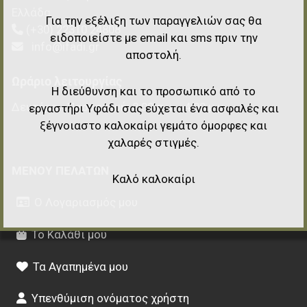
Ελλάδα
Για την εξέλιξη των παραγγελιών σας θα
(+30) 22310 24808
ειδοποιείστε με email και sms πριν την
info@ifadi.gr
αποστολή.
Ωράριο λειτουργίας
Η διεύθυνση και το προσωπικό από το
Δευτέρα - Παρασκευή: 8:00 π.μ. - 4:00 μ.μ.
εργαστήρι Υφάδι σας εύχεται ένα ασφαλές και
ξέγνοιαστο καλοκαίρι γεμάτο όμορφες και
χαλαρές στιγμές.
ΜΕΝΟΎ ΠΕΛΑΤΏΝ
Καλό καλοκαίρι
Ο Λογαριασμός μου
Το Καλάθι μου
Τα Αγαπημένα μου
Υπενθύμιση ονόματος χρήστη