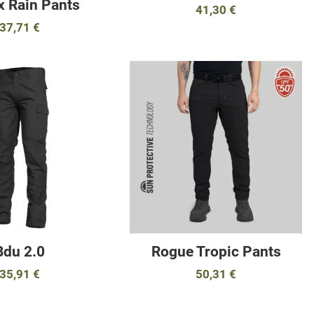
x Rain Pants
41,30 €
37,71 €
αγαπημένα
Προσθήκη στα αγαπημένα
Π
ύγκριση
Προσθήκη για σύγκριση
Π
Γρήγορη ματιά
Γ
Bdu 2.0
Rogue Tropic Pants
35,91 €
50,31 €