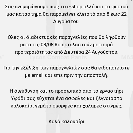
Σας ενημερώνουμε πως το e-shop αλλά και το φυσικό
Γρήγορη ματιά
Γρήγορη ματιά
μας κατάστημα θα παραμείνει κλειστό από 8 έως 22
Αυγούστου.
Όλες οι διαδικτυακές παραγγελίες που θα ληφθούν
μετά τις 08/08 θα εκτελεστούν με σειρά
προτεραιότητας από Δευτέρα 24 Αυγούστου.
a"
Lycos Combat Pants
M65
43,11 €
Για την εξέλιξη των παραγγελιών σας θα ειδοποιείστε
με email και sms πριν την αποστολή.
Η διεύθυνση και το προσωπικό από το εργαστήρι
Προσθήκη στα αγαπημένα
Προσθήκη στα 
Υφάδι σας εύχεται ένα ασφαλές και ξέγνοιαστο
καλοκαίρι γεμάτο όμορφες και χαλαρές στιγμές.
Προσθήκη για σύγκριση
Προσθήκη για σ
Γρήγορη ματιά
Γρήγορη ματιά
Καλό καλοκαίρι