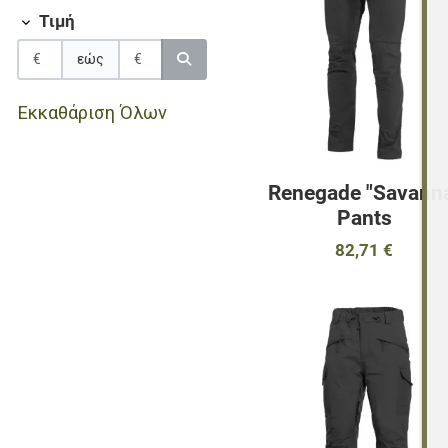
Τιμή
εώς
Εκκαθάριση Όλων
Renegade "Savann
Pants
82,71 €