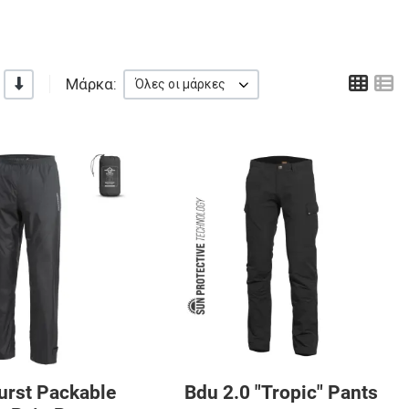
Πλέ
Λ
Μάρκα:
-/+
Όλες οι μάρκες
αγαπημένα
Προσθήκη στα αγαπημένα
Π
ύγκριση
Προσθήκη για σύγκριση
Π
Γρήγορη ματιά
Γ
urst Packable
Bdu 2.0 "Tropic" Pants