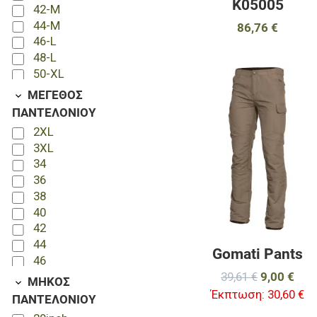
Κ05005
42-M
44-M
86,76 €
46-L
48-L
50-XL
52-XL
ΜΕΓΕΘΟΣ
54-2XL
ΠΑΝΤΕΛΟΝΙΟΥ
56-2XL
2XL
58-3XL
3XL
60-3XL
34
36
38
40
42
44
Gomati Pants
46
48
39,61 €
9,00 €
ΜΗΚΟΣ
50
Έκπτωση:
30,60 €
ΠΑΝΤΕΛΟΝΙΟΥ
52