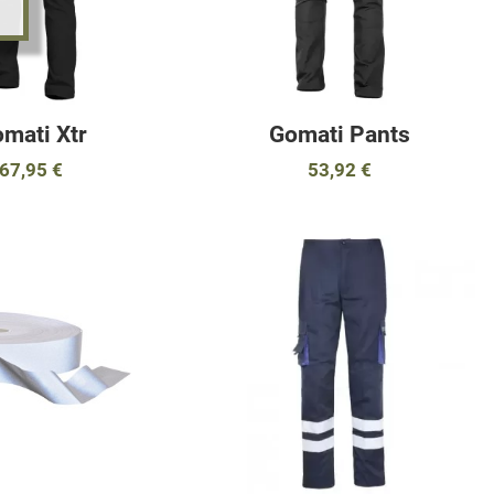
mati Xtr
Gomati Pants
67,95 €
53,92 €
αγαπημένα
Προσθήκη στα αγαπημένα
Π
ύγκριση
Προσθήκη για σύγκριση
Π
Γρήγορη ματιά
Γ