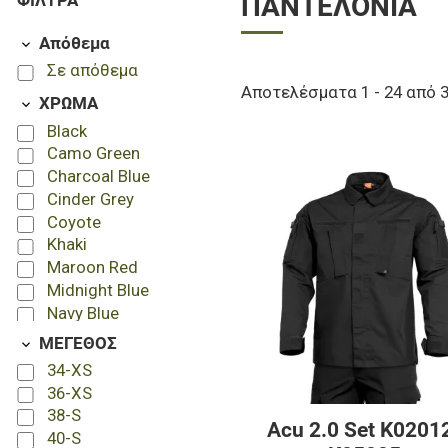
ΦΊΛΤΡΑ
ΠΑΝΤΕΛΌΝΙΑ
Απόθεμα
Σε απόθεμα
Αποτελέσματα 1 - 24 από 
ΧΡΩΜΑ
Black
Camo Green
Charcoal Blue
Cinder Grey
Coyote
Khaki
Maroon Red
Midnight Blue
Navy Blue
Ral7013
ΜΕΓΕΘΟΣ
Ral7013-Mix
34-XS
Ranger Green
36-XS
Terra Brown
38-S
Wolf-Grey
Acu 2.0 Set K0201
40-S