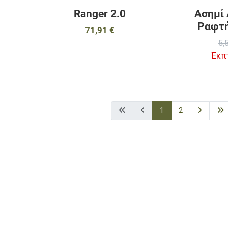
Ranger 2.0
Ασημί
Ραφτή
71,91 €
5,
Έκπ
1
2
αγαπημένα
ύγκριση