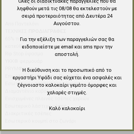
Όλες οι διαδικτυακές παραγγελίες που θα
ΠΕΡΙΓΡΑΦΉ
ΓΝΏΜΕΣ ΠΕΛΑΤΏΝ
ληφθούν μετά τις 08/08 θα εκτελεστούν με
σειρά προτεραιότητας από Δευτέρα 24
Αυγούστου.
Aris Παντελόνι
ΤΕΧΝΙΚΕΣ
ΠΡΟΔΙΑΓΡΑΦΕΣ
65% πολυέστερ, 35% βαμβάκι 225 γρμ.Διπλής
Για την εξέλιξη των παραγγελιών σας θα
κατεύθυνσης μηχανική ελαστικότητα
ειδοποιείστε με email και sms πριν την
Rip Stop ύφασμα
αποστολή.
YKK® φερμουάρ
PRYM® κουμπί
Η διεύθυνση και το προσωπικό από το
Επικάλυψη Teflon™ της Dupont®
εργαστήρι Υφάδι σας εύχεται ένα ασφαλές και
Εσωτερικές τσέπες στα γόνατα
ξέγνοιαστο καλοκαίρι γεμάτο όμορφες και
Διαμαντένιο καβάλο
χαλαρές στιγμές.
Ενισχυμένες πλαινές τσέπες χεριών
Εσωτερικό λάστιχο μέσης
Καλό καλοκαίρι
Διακριτικές τσέπες
Εσωτερικό κουμπί στο ζωνάρι