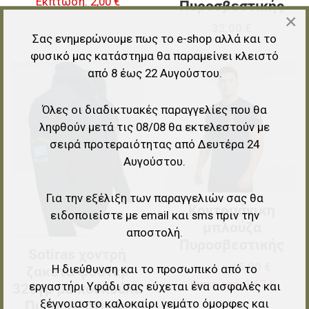
Έκπτωση:
2,00 €
Πυροσβεστικής
×
32,00 €
Σας ενημερώνουμε πως το e-shop αλλά και το
φυσικό μας κατάστημα θα παραμείνει κλειστό
από 8 έως 22 Αυγούστου.
Προσθήκη στα αγαπημένα
Π
Προσθήκη για σύγκριση
Π
Όλες οι διαδικτυακές παραγγελίες που θα
ληφθούν μετά τις 08/08 θα εκτελεστούν με
Γρήγορη ματιά
Γ
σειρά προτεραιότητας από Δευτέρα 24
Αυγούστου.
Για την εξέλιξη των παραγγελιών σας θα
Κοντομάνικη
ειδοποιείστε με email και sms πριν την
μπλούζα
αποστολή.
Πυροσβεστικής
Sotiras χοντρή
16,67 €
15,00 €
Η διεύθυνση και το προσωπικό από το
ζακέτα φούτερ
Έκπτωση:
1,67 €
εργαστήρι Υφάδι σας εύχεται ένα ασφαλές και
320γρ με κουκούλα
ξέγνοιαστο καλοκαίρι γεμάτο όμορφες και
Πυροσβεστικής