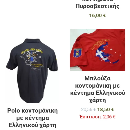
Πυροσβεστικής
16,00 €
Προσθήκη στα αγαπημένα
Π
Προσθήκη για σύγκριση
Π
Γρήγορη ματιά
Γ
Μπλούζα
κοντομάνικη με
κέντημα Ελληνικού
χάρτη
20,56 €
18,50 €
Polo κοντομάνικη
Έκπτωση:
2,06 €
με κέντημα
Ελληνικού χάρτη