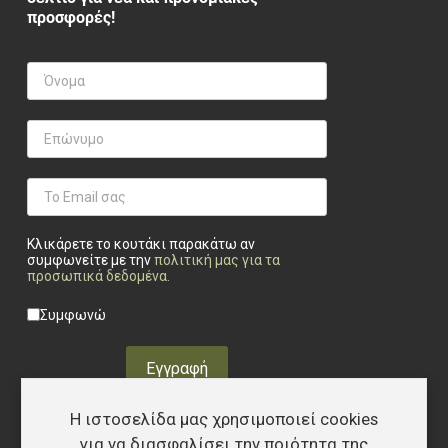
προσφορές!
Κλικάρετε το κουτάκι παρακάτω αν
συμφωνείτε με την
πολιτική μας για τα
προσωπικά δεδομένα
.
Privacy checkbox
*
Συμφωνώ
Εγγραφή
Η ιστοσελίδα μας χρησιμοποιεί cookies
για να διασφαλίσει την ποιότητα της