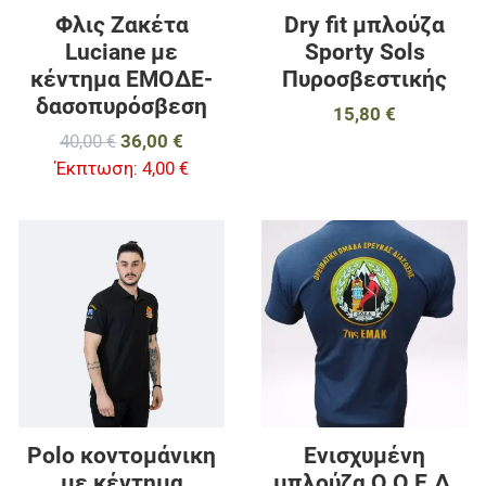
Φλις Ζακέτα
Dry fit μπλούζα
Luciane με
Sporty Sols
κέντημα ΕΜΟΔΕ-
Πυροσβεστικής
δασοπυρόσβεση
15,80 €
40,00 €
36,00 €
Έκπτωση:
4,00 €
Προσθήκη στα αγαπημένα
Π
Προσθήκη για σύγκριση
Π
Γρήγορη ματιά
Γ
Polo κοντομάνικη
Ενισχυμένη
με κέντημα
μπλούζα Ο.Ο.Ε.Δ.