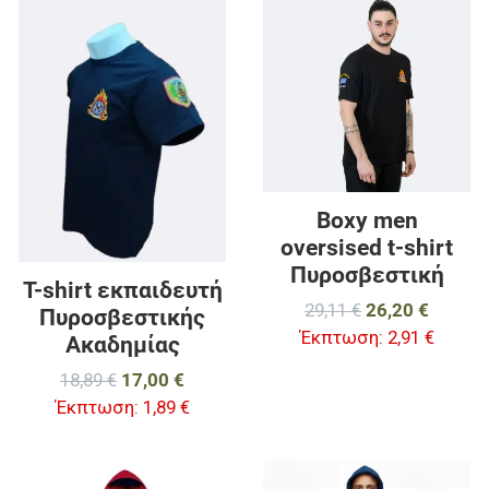
Προσθήκη στα αγαπημένα
Π
Προσθήκη για σύγκριση
Π
Γρήγορη ματιά
Γ
Boxy men
oversised t-shirt
Πυροσβεστική
T-shirt εκπαιδευτή
29,11 €
26,20 €
Πυροσβεστικής
Έκπτωση:
2,91 €
Ακαδημίας
18,89 €
17,00 €
Έκπτωση:
1,89 €
Προσθήκη στα αγαπημένα
Π