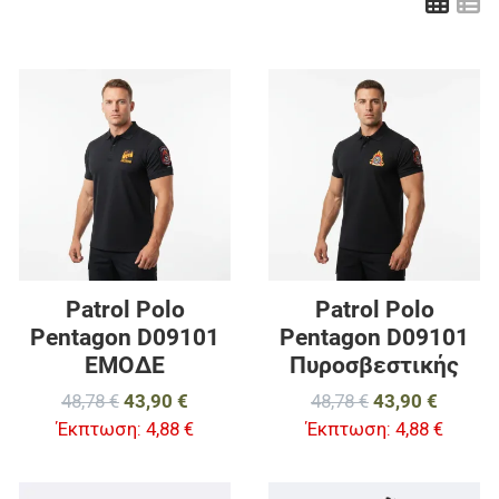
Πλέ
Λ
Προσθήκη στα αγαπημένα
Π
Προσθήκη για σύγκριση
Π
Γρήγορη ματιά
Γ
Patrol Polo
Patrol Polo
Pentagon D09101
Pentagon D09101
ΕΜΟΔΕ
Πυροσβεστικής
48,78 €
43,90 €
48,78 €
43,90 €
Έκπτωση:
4,88 €
Έκπτωση:
4,88 €