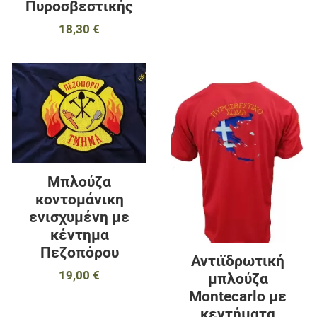
Πυροσβεστικής
18,30 €
Προσθήκη στα αγαπημένα
Π
Προσθήκη για σύγκριση
Π
Γρήγορη ματιά
Γ
Μπλούζα
κοντομάνικη
ενισχυμένη με
κέντημα
Πεζοπόρου
Αντιϊδρωτική
19,00 €
μπλούζα
Montecarlo με
κεντήματα