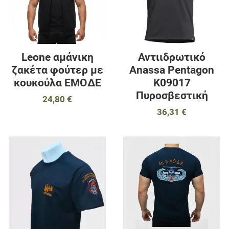
Γρήγορη ματιά
Γ
Leone αμάνικη
Αντιιδρωτικό
ζακέτα φούτερ με
Anassa Pentagon
κουκούλα ΕΜΟΔΕ
K09017
Πυροσβεστική
24,80 €
36,31 €
Προσθήκη στα αγαπημένα
Π
Προσθήκη για σύγκριση
Π
Γρήγορη ματιά
Γ