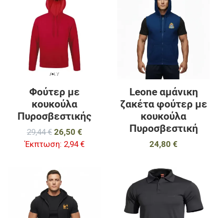
Προσθήκη για σύγκριση
Π
Γρήγορη ματιά
Γ
Φούτερ με
Leone αμάνικη
κουκούλα
ζακέτα φούτερ με
Πυροσβεστικής
κουκούλα
Πυροσβεστική
29,44 €
26,50 €
Έκπτωση:
2,94 €
24,80 €
Προσθήκη στα αγαπημένα
Π
Προσθήκη για σύγκριση
Π