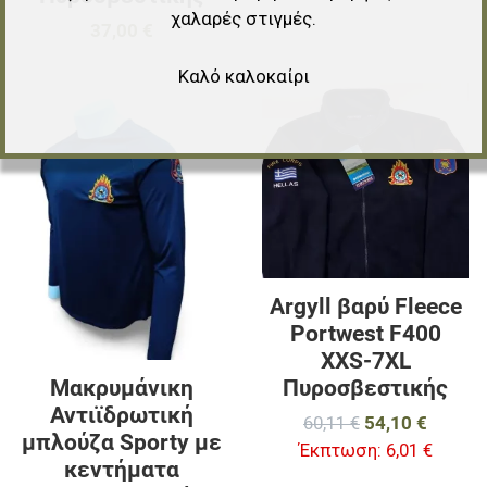
χαλαρές στιγμές.
37,00 €
Καλό καλοκαίρι
Προσθήκη στα αγαπημένα
Π
Προσθήκη για σύγκριση
Π
Γρήγορη ματιά
Γ
Argyll βαρύ Fleece
Portwest F400
XXS-7XL
Μακρυμάνικη
Πυροσβεστικής
Αντιϊδρωτική
60,11 €
54,10 €
μπλούζα Sporty με
Έκπτωση:
6,01 €
κεντήματα