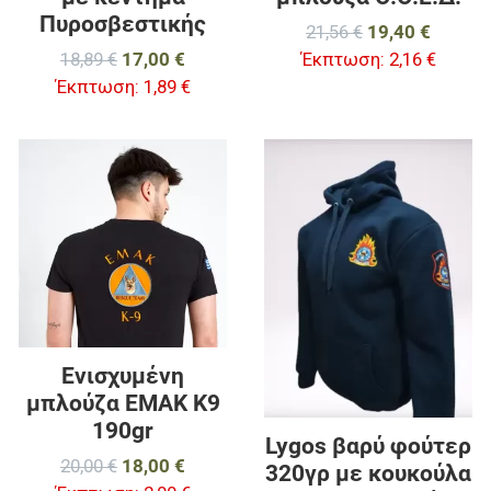
Πυροσβεστικής
21,56 €
19,40 €
18,89 €
17,00 €
Έκπτωση:
2,16 €
Έκπτωση:
1,89 €
Προσθήκη στα αγαπημένα
Π
Προσθήκη για σύγκριση
Π
Γρήγορη ματιά
Γ
Ενισχυμένη
μπλούζα EMAK K9
190gr
Lygos βαρύ φούτερ
20,00 €
18,00 €
320γρ με κουκούλα