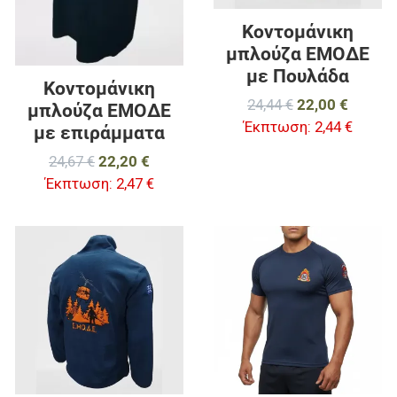
Κοντομάνικη
μπλούζα ΕΜΟΔΕ
με Πουλάδα
Κοντομάνικη
24,44 €
22,00 €
μπλούζα ΕΜΟΔΕ
Έκπτωση:
2,44 €
με επιράμματα
24,67 €
22,20 €
Έκπτωση:
2,47 €
Προσθήκη στα αγαπημένα
Π
Προσθήκη για σύγκριση
Π
Γρήγορη ματιά
Γ