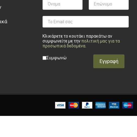
ν
ικά
Κλικάρετε το κουτάκι παρακάτω αν
συμφωνείτε με την
πολιτική μας για τα
προσωπικά δεδομένα
.
Privacy checkbox
*
Συμφωνώ
Εγγραφή