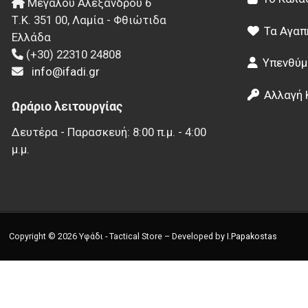
Μεγάλου Αλεξάνδρου 6
Τ.Κ.
351 00
,
Λαμία - Φθιώτιδα
Τα Αγαπ
Ελλάδα
(+30) 22310 24808
Υπενθύμ
info@ifadi.gr
Αλλαγή 
Ωράριο λειτουργίας
Δευτέρα - Παρασκευή: 8:00 π.μ. - 4:00
μ.μ.
Copyright © 2026 Υφάδι - Tactical Store – Developed by
I.Papakostas