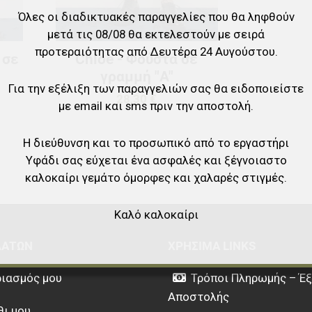
Όλες οι διαδικτυακές παραγγελίες που θα ληφθούν
μετά τις 08/08 θα εκτελεστούν με σειρά
προτεραιότητας από Δευτέρα 24 Αυγούστου.
 σε
Chloe - Φούστα σε
γραμμή "A"
Για την εξέλιξη των παραγγελιών σας θα ειδοποιείστε
28,30 €
με email και sms πριν την αποστολή.
Η διεύθυνση και το προσωπικό από το εργαστήρι
Υφάδι σας εύχεται ένα ασφαλές και ξέγνοιαστο
καλοκαίρι γεμάτο όμορφες και χαλαρές στιγμές.
Καλό καλοκαίρι
ΛΑΤΏΝ
ΧΡΉΣΙΜΑ LINKS
ιασμός μου
Τρόποι Πληρωμής – Έ
Αποστολής
θι μου