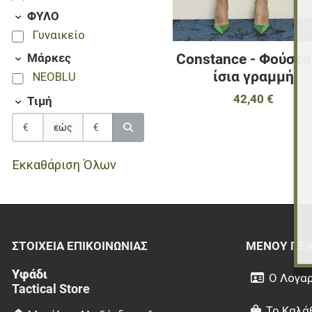
52
ΦΥΛΟ
54
Γυναικείο
56
Constance - Φούστα
Μάρκες
58
ίσια γραμμή
NEOBLU
42,40 €
Τιμή
εώς
Εκκαθάριση Όλων
ΣΤΟΙΧΕΊΑ EΠΙΚΟΙΝΩΝΊΑΣ
ΜΕΝΟΎ ΠΕ
Υφάδι
Ο Λογαρ
Tactical Store
Το Καλά