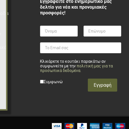
Εγγραφείτε στο ενημερωτικό μας
δελτίο για νέα και προνομιακές
προσφορές!
ξοδα
ν
ικά
Κλικάρετε το κουτάκι παρακάτω αν
συμφωνείτε με την
πολιτική μας για τα
προσωπικά δεδομένα
.
Privacy checkbox
*
Συμφωνώ
Εγγραφή