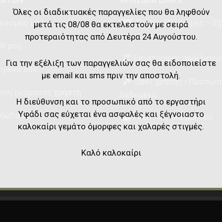
Όλες οι διαδικτυακές παραγγελίες που θα ληφθούν
ιασμός μου
Τρόποι Πληρωμής – Έ
μετά τις 08/08 θα εκτελεστούν με σειρά
Αποστολής
προτεραιότητας από Δευτέρα 24 Αυγούστου.
θι μου
Επιστροφές προϊόντω
Για την εξέλιξη των παραγγελιών σας θα ειδοποιείστε
ημένα μου
με email και sms πριν την αποστολή.
Όροι χρήσης - Προσωπ
ιση ονόματος χρήστη
δεδομένα
Η διεύθυνση και το προσωπικό από το εργαστήρι
Υφάδι σας εύχεται ένα ασφαλές και ξέγνοιαστο
Κωδικού
Πολιτική Απορρήτου
καλοκαίρι γεμάτο όμορφες και χαλαρές στιγμές.
Καλό καλοκαίρι