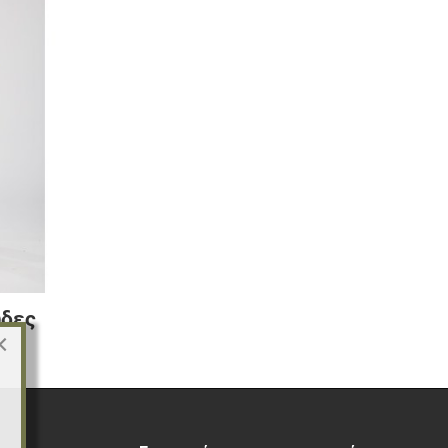
ύδες
×