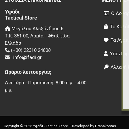
Υφάδι
Ο Λογαρ
Tactical Store
Το Καλά
Μεγάλου Αλεξάνδρου 6
Τ.Κ.
351 00
,
Λαμία - Φθιώτιδα
Τα Αγαπ
Ελλάδα
(+30) 22310 24808
Υπενθύμ
info@ifadi.gr
Αλλαγή 
Ωράριο λειτουργίας
Δευτέρα - Παρασκευή: 8:00 π.μ. - 4:00
μ.μ.
Copyright © 2026 Υφάδι - Tactical Store – Developed by
I.Papakostas