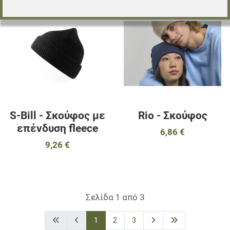
Προσθήκη στα αγαπημένα
Π
Προσθήκη για σύγκριση
Π
Γρήγορη ματιά
Γ
S-Bill - Σκούφος με
Rio - Σκούφος
επένδυση fleece
6,86 €
9,26 €
Σελίδα 1 από 3
1
2
3