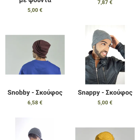
με φούντα
7,87 €
5,00 €
Προσθήκη στα αγαπημένα
Π
Προσθήκη για σύγκριση
Π
Γρήγορη ματιά
Γ
Snobby - Σκούφος
Snappy - Σκούφος
6,58 €
5,00 €
Προσθήκη στα αγαπημένα
Π
Προσθήκη για σύγκριση
Π