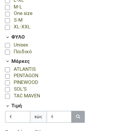
Burgundy
M-L
Burgundy Melange
One size
Camo
S-M
Camouflage-Orange
XL-XXL
Charcoal Grey
Coral
ΦΥΛΟ
Coyote
Unisex
Dark Grey
Παιδικό
Dark Grey Melange
Μάρκες
Dove Grey
ATLANTIS
Forest Green
PENTAGON
French Navy
PINEWOOD
Fuchsia
SOL'S
Fucshia-Grey
TAC MAVEN
Gold
Green
Τιμή
Green-Black
Green-Orange
εώς
Green Fluo
Grey