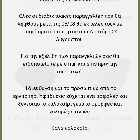
Όλες οι διαδικτυακές παραγγελίες που θα
S-Moover -
S-Hotty - Σκούφος/
ληφθούν μετά τις 08/08 θα εκτελεστούν με
Σκούφος
Περιλαίμιο
σειρά προτεραιότητας από Δευτέρα 24
4,77 €
5,78 €
Αυγούστου.
Για την εξέλιξη των παραγγελιών σας θα
Προσθήκη στα αγαπημένα
Π
ειδοποιείστε με email και sms πριν την
Προσθήκη για σύγκριση
Π
αποστολή.
Γρήγορη ματιά
Γ
Η διεύθυνση και το προσωπικό από το
εργαστήρι Υφάδι σας εύχεται ένα ασφαλές και
ξέγνοιαστο καλοκαίρι γεμάτο όμορφες και
χαλαρές στιγμές.
S-Flash - Σκούφος
S-Brad - Σκούφος
7,56 €
6,44 €
Καλό καλοκαίρι