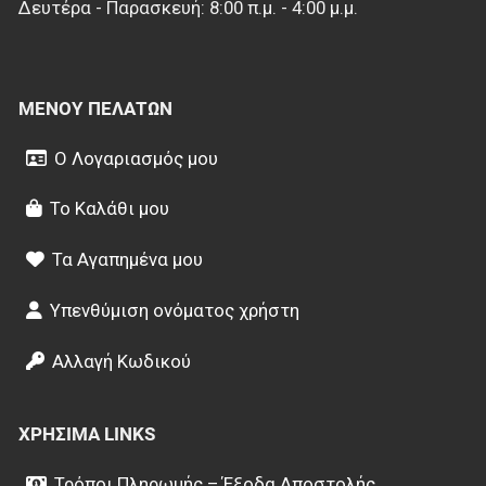
Δευτέρα - Παρασκευή: 8:00 π.μ. - 4:00 μ.μ.
Stratablaze
Turquoise
Turquoise-Green Fluo
Violet
ΜΕΝΟΎ ΠΕΛΑΤΏΝ
White
White-Black
Ο Λογαριασμός μου
Wolf-Grey
Yellow
Yellow Fluo
Το Καλάθι μου
Yellow Fluo-Black
Τα Αγαπημένα μου
Υπενθύμιση ονόματος χρήστη
Αλλαγή Κωδικού
ΧΡΉΣΙΜΑ LINKS
Τρόποι Πληρωμής – Έξοδα Αποστολής