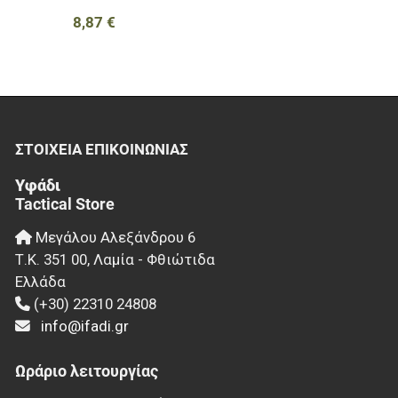
Navy-Navy
8,87 €
Navy Melange
Off Red
Olive
Olive Green
Orange
Orange Fluo
Petrol
ΣΤΟΙΧΕΊΑ EΠΙΚΟΙΝΩΝΊΑΣ
Pink
Purple
Υφάδι
Tactical Store
Raf Blue
Ral7013
Μεγάλου Αλεξάνδρου 6
Red
Τ.Κ.
351 00
,
Λαμία - Φθιώτιδα
Red-Black
Ελλάδα
Rose
(+30) 22310 24808
Royal Blue
Rusty
info@ifadi.gr
Sage
Sapphire
Ωράριο λειτουργίας
Stone