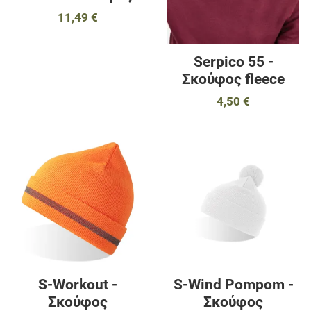
11,49 €
Serpico 55 -
Σκούφος fleece
4,50 €
Προσθήκη στα αγαπημένα
Π
Προσθήκη για σύγκριση
Π
Γρήγορη ματιά
Γ
S-Workout -
S-Wind Pompom -
Σκούφος
Σκούφος