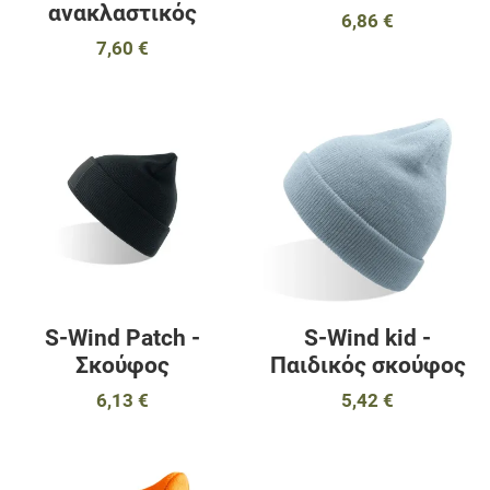
ανακλαστικός
6,86 €
7,60 €
Προσθήκη στα αγαπημένα
Π
Προσθήκη για σύγκριση
Π
Γρήγορη ματιά
Γ
S-Wind Patch -
S-Wind kid -
Σκούφος
Παιδικός σκούφος
6,13 €
5,42 €
Προσθήκη στα αγαπημένα
Π