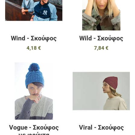
Γρήγορη ματιά
Γ
Wind - Σκούφος
Wild - Σκούφος
4,18 €
7,84 €
Προσθήκη στα αγαπημένα
Π
Προσθήκη για σύγκριση
Π
Γρήγορη ματιά
Γ
Vogue - Σκούφος
Viral - Σκούφος