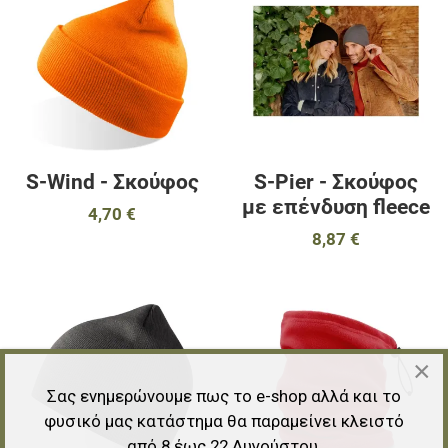
Προσθήκη για σύγκριση
Π
Γρήγορη ματιά
Γ
S-Wind - Σκούφος
S-Pier - Σκούφος
με επένδυση fleece
4,70 €
8,87 €
Προσθήκη στα αγαπημένα
Π
Προσθήκη για σύγκριση
Π
×
Γρήγορη ματιά
Γ
Σας ενημερώνουμε πως το e-shop αλλά και το
φυσικό μας κατάστημα θα παραμείνει κλειστό
από 8 έως 22 Αυγούστου.