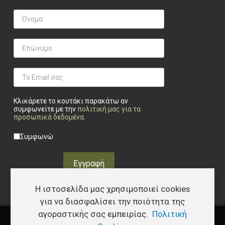
Κλικάρετε το κουτάκι παρακάτω αν
συμφωνείτε με την
πολιτική μας για τα
προσωπικά δεδομένα
.
Privacy checkbox
*
Συμφωνώ
Εγγραφή
Η ιστοσελίδα μας χρησιμοποιεί cookies
για να διασφαλίσει την ποιότητα της
αγοραστικής σας εμπειρίας.
Πολιτική
Copyright © 2026 Υφάδι - Tactical Store – Developed by
I.Papakostas