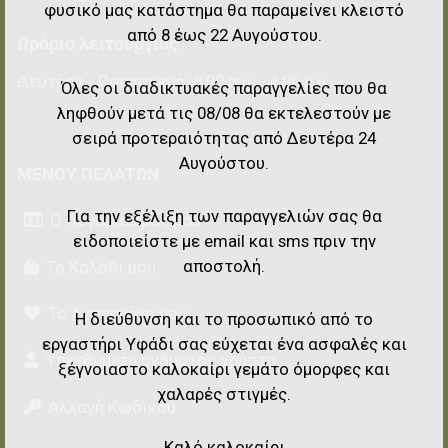
φυσικό μας κατάστημα θα παραμείνει κλειστό
από 8 έως 22 Αυγούστου.
Ωράριο λειτουργίας
Δευτέρα - Παρασκευή: 8:00 π.μ. - 4:00 μ.μ.
Όλες οι διαδικτυακές παραγγελίες που θα
ληφθούν μετά τις 08/08 θα εκτελεστούν με
σειρά προτεραιότητας από Δευτέρα 24
Αυγούστου.
ΜΕΝΟΎ ΠΕΛΑΤΏΝ
Για την εξέλιξη των παραγγελιών σας θα
Ο Λογαριασμός μου
ειδοποιείστε με email και sms πριν την
αποστολή.
Το Καλάθι μου
Τα Αγαπημένα μου
Η διεύθυνση και το προσωπικό από το
εργαστήρι Υφάδι σας εύχεται ένα ασφαλές και
Υπενθύμιση ονόματος χρήστη
ξέγνοιαστο καλοκαίρι γεμάτο όμορφες και
χαλαρές στιγμές.
Αλλαγή Κωδικού
Καλό καλοκαίρι