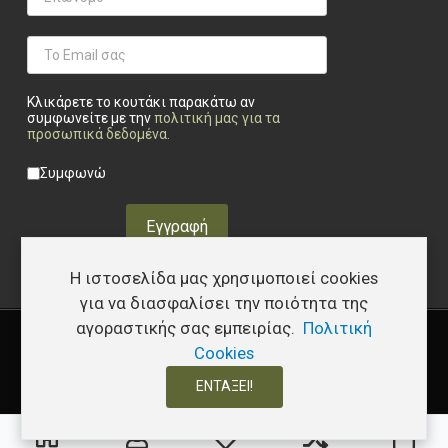
Κλικάρετε το κουτάκι παρακάτω αν
συμφωνείτε με την
πολιτική μας για τα
προσωπικά δεδομένα
.
Privacy checkbox
*
Συμφωνώ
Εγγραφή
Η ιστοσελίδα μας χρησιμοποιεί cookies
για να διασφαλίσει την ποιότητα της
αγοραστικής σας εμπειρίας.
Πολιτική
Copyright © 2026 Υφάδι - Tactical Store – Developed by
I.Papakostas
Cookies
ΕΝΤΆΞΕΙ!
0
0
0
Τα αγαπημένα μου
Σύγκριση
Καλ