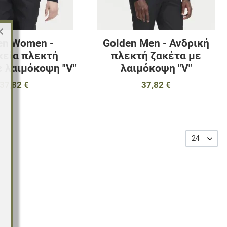
×
en Women -
Golden Men - Ανδρική
κεία πλεκτή
πλεκτή ζακέτα με
ε λαιμόκοψη "V"
λαιμόκοψη "V"
37,82 €
37,82 €
24