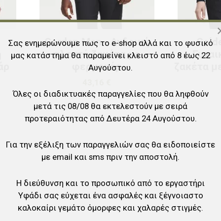
Gordon Men - Ανδρική
Gold
Σας ενημερώνουμε πως το e-shop αλλά και το φυσικό
ή
πλεκτή ζακέτα με
Γυναι
μας κατάστημα θα παραμείνει κλειστό από 8 έως 22
άρ
φερμουάρ
ζακέτα μ
Αυγούστου.
43,16 €
Όλες οι διαδικτυακές παραγγελίες που θα ληφθούν
μετά τις 08/08 θα εκτελεστούν με σειρά
προτεραιότητας από Δευτέρα 24 Αυγούστου.
Για την εξέλιξη των παραγγελιών σας θα ειδοποιείστε
με email και sms πριν την αποστολή.
Η διεύθυνση και το προσωπικό από το εργαστήρι
Υφάδι σας εύχεται ένα ασφαλές και ξέγνοιαστο
καλοκαίρι γεμάτο όμορφες και χαλαρές στιγμές.