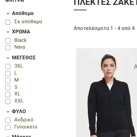
ΦΊΛΤΡΑ
ΠΛΕΚΤΈΣ ΖΑΚΈ
Απόθεμα
Σε απόθεμα
Αποτελέσματα 1 - 4 από 4
ΧΡΩΜΑ
Black
Navy
ΜΕΓΕΘΟΣ
3XL
L
M
S
XL
XXL
ΦΥΛΟ
Ανδρικό
Γυναικείο
Μάρκες