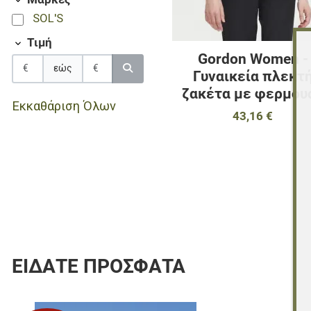
SOL'S
Τιμή
Gordon Women -
εώς
Γυναικεία πλεκτ
ζακέτα με φερμου
Εκκαθάριση Όλων
43,16 €
ΕΊΔΑΤΕ ΠΡΌΣΦΑΤΑ