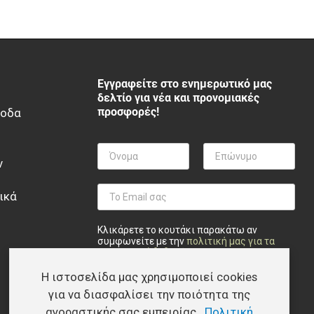
Εγγραφείτε στο ενημερωτικό μας
δελτίο για νέα και προνομιακές
προσφορές!
ξοδα
ν
ικά
Κλικάρετε το κουτάκι παρακάτω αν
συμφωνείτε με την
πολιτική μας για τα
προσωπικά δεδομένα
.
Η ιστοσελίδα μας χρησιμοποιεί cookies
Privacy checkbox
*
Συμφωνώ
Εγγραφή
για να διασφαλίσει την ποιότητα της
αγοραστικής σας εμπειρίας.
Πολιτική