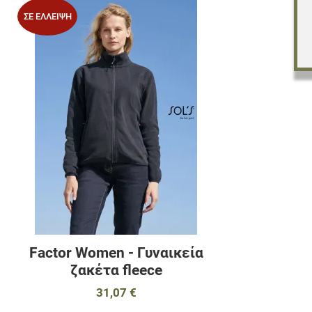
Προσθήκη στα 
ΣΕ ΈΛΛΕΙΨΗ
Προσθήκη για σ
Γρήγορη ματιά
Factor Women - Γυναικεία
ζακέτα fleece
31,07 €