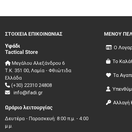
ΣΤΟΙΧΕΊΑ EΠΙΚΟΙΝΩΝΊΑΣ
ΜΕΝΟΎ ΠΕ
Υφάδι
Ο Λογαρ
Tactical Store
Το Καλά
Μεγάλου Αλεξάνδρου 6
Τ.Κ.
351 00
,
Λαμία - Φθιώτιδα
Τα Αγαπ
Ελλάδα
(+30) 22310 24808
Υπενθύμ
info@ifadi.gr
Αλλαγή 
Ωράριο λειτουργίας
Δευτέρα - Παρασκευή: 8:00 π.μ. - 4:00
μ.μ.