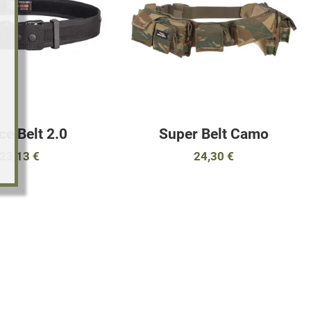
Γρήγορη ματιά
Γ
ce Belt 2.0
Super Belt Camo
23,13 €
24,30 €