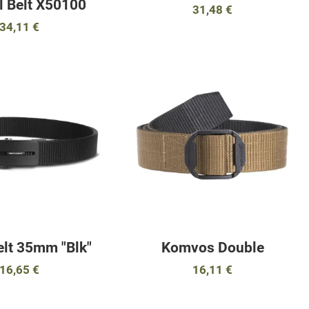
l Belt Χ50100
31,48 €
34,11 €
αγαπημένα
Προσθήκη στα αγαπημένα
Π
ύγκριση
Προσθήκη για σύγκριση
Π
Γρήγορη ματιά
Γ
elt 35mm "Blk"
Komvos Double
16,65 €
16,11 €