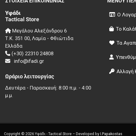
ΣΤΟΙΧΕΊΑ EΠΙΚΟΙΝΩΝΊΑΣ
ΜΕΝΟΎ ΠΕ
Υφάδι
Ο Λογαρ
Tactical Store
Το Καλά
Μεγάλου Αλεξάνδρου 6
Τ.Κ.
351 00
,
Λαμία - Φθιώτιδα
Τα Αγαπ
Ελλάδα
(+30) 22310 24808
Υπενθύμ
info@ifadi.gr
Αλλαγή 
Ωράριο λειτουργίας
Δευτέρα - Παρασκευή: 8:00 π.μ. - 4:00
μ.μ.
Copyright © 2026 Υφάδι - Tactical Store – Developed by
I.Papakostas