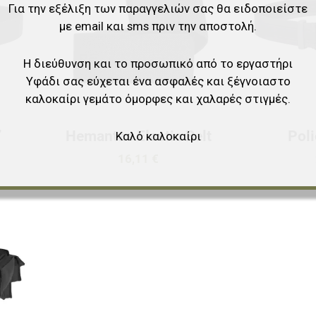
Για την εξέλιξη των παραγγελιών σας θα ειδοποιείστε
Γρήγορη ματιά
Γρήγορη ματιά
με email και sms πριν την αποστολή.
Η διεύθυνση και το προσωπικό από το εργαστήρι
Υφάδι σας εύχεται ένα ασφαλές και ξέγνοιαστο
καλοκαίρι γεμάτο όμορφες και χαλαρές στιγμές.
”
Hemantas Elastic Belt
Poli
Καλό καλοκαίρι
16,11 €
Προσθήκη στα αγαπημένα
Προσθήκη για σύγκριση
Γρήγορη ματιά