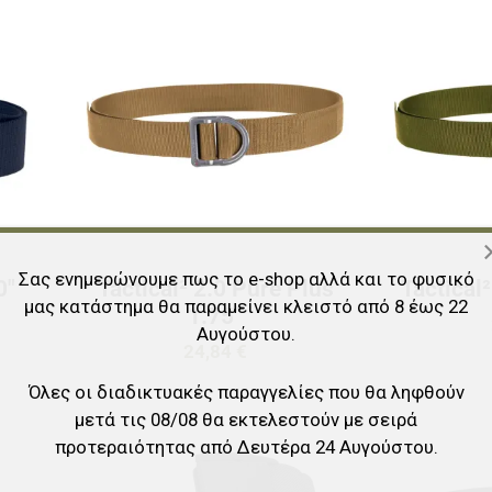
Προσθήκη στα αγαπημένα
Προσθήκη στα 
Προσθήκη για σύγκριση
Προσθήκη για σ
Γρήγορη ματιά
Γρήγορη ματιά
Σας ενημερώνουμε πως το e-shop αλλά και το φυσικό
0"
Tactical² 2.0 Pure Plus
Tactical
μας κατάστημα θα παραμείνει κλειστό από 8 έως 22
1.75”
Αυγούστου.
24,84 €
Όλες οι διαδικτυακές παραγγελίες που θα ληφθούν
μετά τις 08/08 θα εκτελεστούν με σειρά
Προσθήκη στα αγαπημένα
Προσθήκη στα 
προτεραιότητας από Δευτέρα 24 Αυγούστου.
Προσθήκη για σύγκριση
Προσθήκη για σ