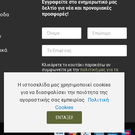
Εγγραφείτε στο ενημερωτικό μας
δελτίο για νέα και προνομιακές
προσφορές!
ξοδα
ν
ικά
Κλικάρετε το κουτάκι παρακάτω αν
συμφωνείτε με την
πολιτική μας για τα
προσωπικά δεδομένα
.
Η ιστοσελίδα μας χρησιμοποιεί cookies
Privacy checkbox
*
Συμφωνώ
Εγγραφή
για να διασφαλίσει την ποιότητα της
αγοραστικής σας εμπειρίας.
Πολιτική
Cookies
ΕΝΤΆΞΕΙ!