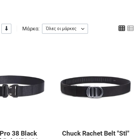
Πλέ
Λ
Μάρκα:
-/+
Όλες οι μάρκες
αγαπημένα
Προσθήκη στα αγαπημένα
Π
ύγκριση
Προσθήκη για σύγκριση
Π
Γρήγορη ματιά
Γ
Pro 38 Black
Chuck Rachet Belt "Stl"