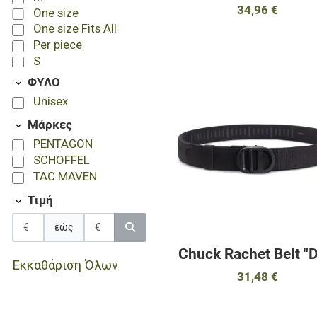
34,96 €
One size
One size Fits All
Per piece
S
S-L
ΦΥΛΟ
XL
Unisex
XL-3XL
Μάρκες
XS
PENTAGON
SCHOFFEL
TAC MAVEN
Τιμή
εώς
Chuck Rachet Belt "D
Εκκαθάριση Όλων
31,48 €