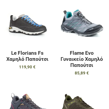
Προσθήκη στα αγαπημένα
Π
Προσθήκη για σύγκριση
Π
Γρήγορη ματιά
Γ
Le Florians Fs
Flame Evo
Χαμηλό Παπούτσι
Γυναικείο Χαμηλό
Παπούτσι
119,90 €
85,89 €
Προσθήκη στα αγαπημένα
Π
Προσθήκη για σύγκριση
Π