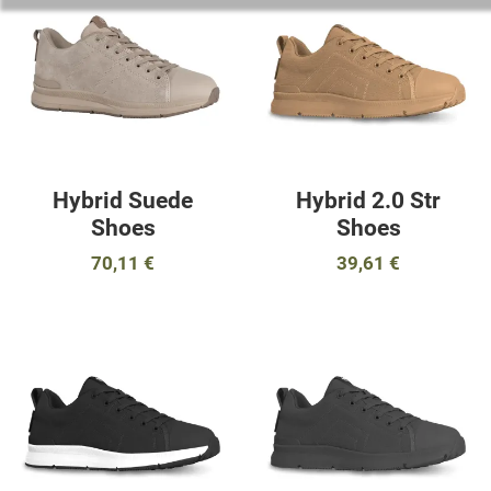
Προσθήκη για σύγκριση
Π
Γρήγορη ματιά
Γ
Hybrid Suede
Hybrid 2.0 Str
Shoes
Shoes
70,11 €
39,61 €
Προσθήκη στα αγαπημένα
Π
Προσθήκη για σύγκριση
Π
Γρήγορη ματιά
Γ