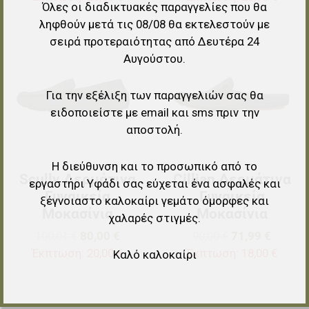
Όλες οι διαδικτυακές παραγγελίες που θα
ληφθούν μετά τις 08/08 θα εκτελεστούν με
σειρά προτεραιότητας από Δευτέρα 24
Προσθήκη στα αγαπημένα
Π
Αυγούστου.
Προσθήκη για σύγκριση
Π
Για την εξέλιξη των παραγγελιών σας θα
Γρήγορη ματιά
Γ
ειδοποιείστε με email και sms πριν την
αποστολή.
Η διεύθυνση και το προσωπικό από το
Scully Δερμάτινα
Cillian Δερμάτινα
εργαστήρι Υφάδι σας εύχεται ένα ασφαλές και
Γυναικεία
Γυναικεία
ξέγνοιαστο καλοκαίρι γεμάτο όμορφες και
Μοκασίνια
Μοκασίνια
χαλαρές στιγμές.
100,01 €
80,00 €
90,00 €
71,99 €
Έκπτωση:
20,00 €
Έκπτωση:
18,00 €
Καλό καλοκαίρι
Προσθήκη στα αγαπημένα
Π