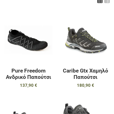
Πλέ
Λ
Προσθήκη στα αγαπημένα
Π
Προσθήκη για σύγκριση
Π
Γρήγορη ματιά
Γ
Pure Freedom
Caribe Gtx Χαμηλό
Ανδρικό Παπούτσι
Παπούτσι
137,90 €
180,90 €
Προσθήκη στα αγαπημένα
Π
Προσθήκη για σύγκριση
Π