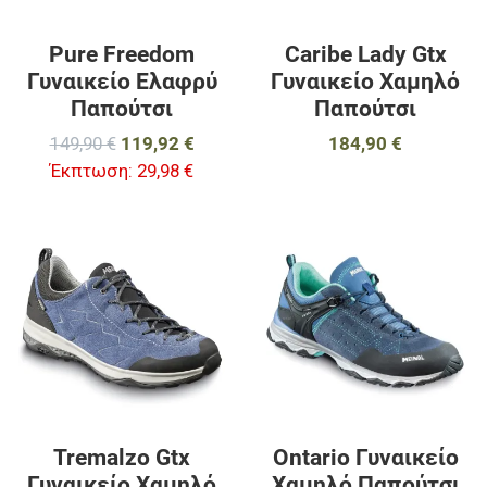
Pure Freedom
Caribe Lady Gtx
Γυναικείο Ελαφρύ
Γυναικείο Χαμηλό
Παπούτσι
Παπούτσι
149,90 €
119,92 €
184,90 €
Έκπτωση:
29,98 €
Προσθήκη στα αγαπημένα
Π
Προσθήκη για σύγκριση
Π
Γρήγορη ματιά
Γ
Tremalzo Gtx
Ontario Γυναικείο
Γυναικείο Χαμηλό
Χαμηλό Παπούτσι