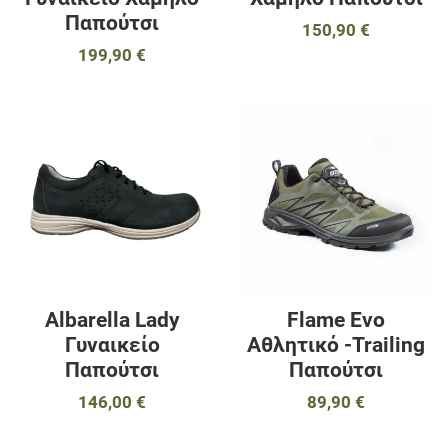
Παπούτσι
150,90 €
199,90 €
Προσθήκη στα αγαπημένα
Π
Προσθήκη για σύγκριση
Π
Γρήγορη ματιά
Γ
Albarella Lady
Flame Evo
Γυναικείο
Αθλητικό -Trailing
Παπούτσι
Παπούτσι
146,00 €
89,90 €