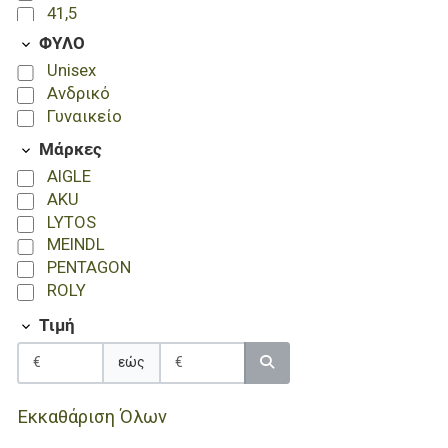
41,5
42
ΦΥΛΟ
42,5
Unisex
43
Ανδρικό
44
Γυναικείο
44,5
Μάρκες
45
46
AIGLE
46,5
AKU
47
LYTOS
48,5
MEINDL
49,5
PENTAGON
51
ROLY
52
Τιμή
εώς
Εκκαθάριση Όλων