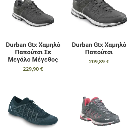
Γρήγορη ματιά
Γ
Durban Gtx Χαμηλό
Durban Gtx Χαμηλό
Παπούτσι Σε
Παπούτσι
Μεγάλο Μέγεθος
209,89 €
229,90 €
Προσθήκη στα αγαπημένα
Π
Προσθήκη για σύγκριση
Π
Γρήγορη ματιά
Γ