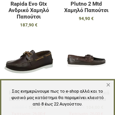
Rapida Evo Gtx
Plutno 2 Mtd
Ανδρικό Χαμηλό
Χαμηλό Παπούτσι
Παπούτσι
94,90 €
187,90 €
Προσθήκη στα αγαπημένα
Π
Προσθήκη για σύγκριση
Π
Γρήγορη ματιά
Γ
×
Σας ενημερώνουμε πως το e-shop αλλά και το
Havsea Ανδρικά
America 2 Ανδρικά
φυσικό μας κατάστημα θα παραμείνει κλειστό
Boat Παπούτσια
Boat Παπούτσια
από 8 έως 22 Αυγούστου.
130,00 €
104,00 €
130,00 €
104,00 €
Έκπτωση:
26,00 €
Έκπτωση:
26,00 €