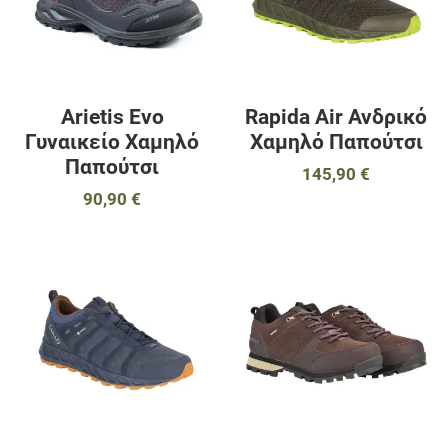
Γρήγορη ματιά
Γ
Arietis Evo
Rapida Air Ανδρικό
Γυναικείο Χαμηλό
Χαμηλό Παπούτσι
Παπούτσι
145,90 €
90,90 €
Προσθήκη στα αγαπημένα
Π
Προσθήκη για σύγκριση
Π
Γρήγορη ματιά
Γ