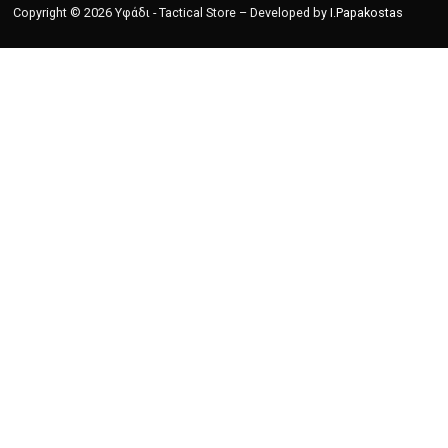
Copyright © 2026 Υφάδι - Tactical Store – Developed by
I.Papakostas