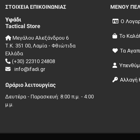
ΣΤΟΙΧΕΊΑ EΠΙΚΟΙΝΩΝΊΑΣ
ΜΕΝΟΎ ΠΕ
Υφάδι
Ο Λογαρ
Tactical Store
Το Καλά
Μεγάλου Αλεξάνδρου 6
Τ.Κ.
351 00
,
Λαμία - Φθιώτιδα
Τα Αγαπ
Ελλάδα
(+30) 22310 24808
Υπενθύμ
info@ifadi.gr
Αλλαγή 
Ωράριο λειτουργίας
Δευτέρα - Παρασκευή: 8:00 π.μ. - 4:00
μ.μ.