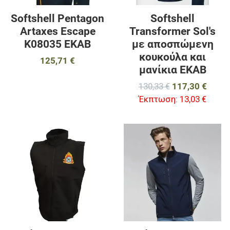
Softshell Pentagon
Softshell
Artaxes Escape
Transformer Sol's
K08035 EKAB
με αποσπώμενη
κουκούλα και
125,71 €
μανίκια ΕΚΑΒ
130,33 €
117,30 €
Έκπτωση:
13,03 €
Προσθήκη στα αγαπημένα
Π
Προσθήκη για σύγκριση
Π
Γρήγορη ματιά
Γ