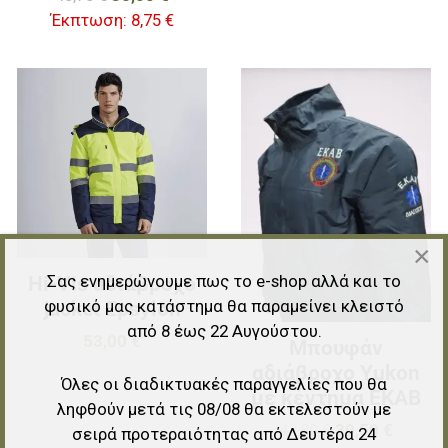
Έκπτωση:
8,75 €
Προσθήκη στα αγαπημένα
Π
Προσθήκη για σύγκριση
Π
Γρήγορη ματιά
Γ
×
Σας ενημερώνουμε πως το e-shop αλλά και το
Hi-Vis αδιάβροχο
φυσικό μας κατάστημα θα παραμείνει κλειστό
jacket Epsylon
από 8 έως 22 Αυγούστου.
53,00 €
Μπουφάν
αδιάβροχο Yukon
Όλες οι διαδικτυακές παραγγελίες που θα
με κέντημα ΕΚΑΒ
ληφθούν μετά τις 08/08 θα εκτελεστούν με
43,89 €
39,50 €
σειρά προτεραιότητας από Δευτέρα 24