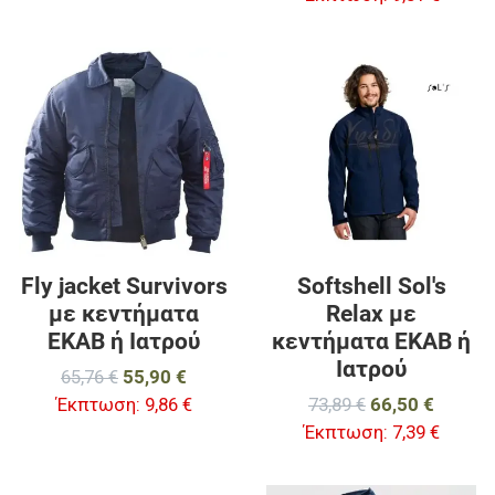
Προσθήκη στα αγαπημένα
Π
Προσθήκη για σύγκριση
Π
Γρήγορη ματιά
Γ
Fly jacket Survivors
Softshell Sol's
με κεντήματα
Relax με
ΕΚΑΒ ή Ιατρού
κεντήματα ΕΚΑΒ ή
Ιατρού
65,76 €
55,90 €
Έκπτωση:
9,86 €
73,89 €
66,50 €
Έκπτωση:
7,39 €