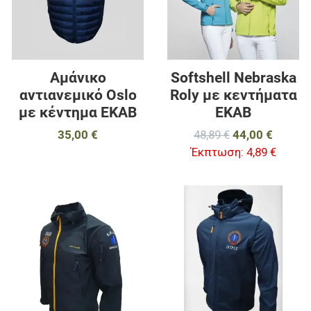
Γρήγορη ματιά
Γ
Aμάνικο
Softshell Nebraska
αντιανεμικό Oslo
Roly με κεντήματα
με κέντημα ΕΚΑΒ
ΕΚΑΒ
35,00 €
48,89 €
44,00 €
Έκπτωση:
4,89 €
Προσθήκη στα αγαπημένα
Π
Προσθήκη για σύγκριση
Π
Γρήγορη ματιά
Γ