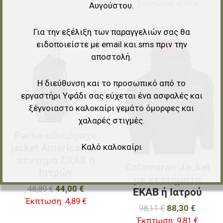
Έκπτωση:
4,39 €
Αυγούστου.
Για την εξέλιξη των παραγγελιών σας θα
Προσθήκη στα αγαπημένα
Π
ειδοποιείστε με email και sms πριν την
αποστολή.
Προσθήκη για σύγκριση
Π
Γρήγορη ματιά
Γ
Η διεύθυνση και το προσωπικό από το
εργαστήρι Υφάδι σας εύχεται ένα ασφαλές και
ξέγνοιαστο καλοκαίρι γεμάτο όμορφες και
χαλαρές στιγμές.
Parka-αδιάβροχο
jacket American με
Καλό καλοκαίρι
κέντημα ΕΚΑΒ ή
Catamaran Jacket
Ιατρών
με κεντήματα
48,89 €
44,00 €
ΕΚΑΒ ή Ιατρού
Έκπτωση:
4,89 €
98,11 €
88,30 €
Έκπτωση:
9,81 €