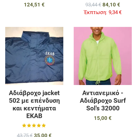
124,51 €
93,44 €
84,10 €
Έκπτωση:
9,34 €
Προσθήκη στα αγαπημένα
Π
Προσθήκη για σύγκριση
Π
Γρήγορη ματιά
Γ
Αδιάβροχο jacket
Αντιανεμικό -
502 με επένδυση
Αδιάβροχο Surf
και κεντήματα
Sol's 32000
ΕΚΑΒ
15,00 €
43,75 €
35,00 €