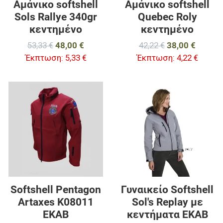
Αμάνικο softshell
Αμάνικο softshell
Sols Rallye 340gr
Quebec Roly
κεντημένο
κεντημένο
53,33 €
48,00 €
42,22 €
38,00 €
Έκπτωση:
5,33 €
Έκπτωση:
4,22 €
Προσθήκη στα αγαπημένα
Π
Προσθήκη για σύγκριση
Π
Γρήγορη ματιά
Γ
Softshell Pentagon
Γυναικείο Softshell
Artaxes K08011
Sol's Replay με
EKAB
κεντήματα ΕΚΑΒ