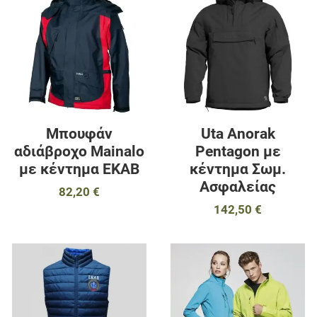
Προσθήκη για σύγκριση
Π
Γρήγορη ματιά
Γ
Μπουφάν
Uta Anorak
αδιάβροχο Mainalo
Pentagon με
με κέντημα ΕΚΑΒ
κέντημα Σωμ.
Ασφαλείας
82,20 €
142,50 €
Προσθήκη στα αγαπημένα
Π
Προσθήκη για σύγκριση
Π