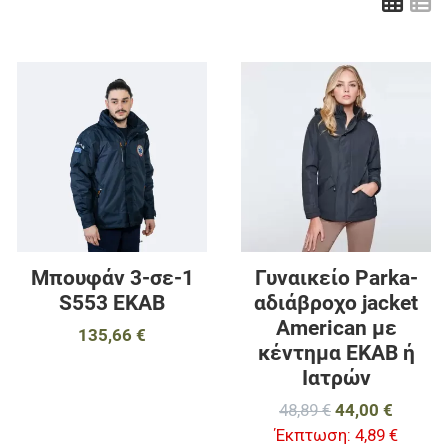
Πλέ
Λ
Προσθήκη στα αγαπημένα
Π
Προσθήκη για σύγκριση
Π
Γρήγορη ματιά
Γ
Μπουφάν 3-σε-1
Γυναικείο Parka-
S553 EKAB
αδιάβροχο jacket
American με
135,66 €
κέντημα ΕΚΑΒ ή
Ιατρών
48,89 €
44,00 €
Έκπτωση:
4,89 €