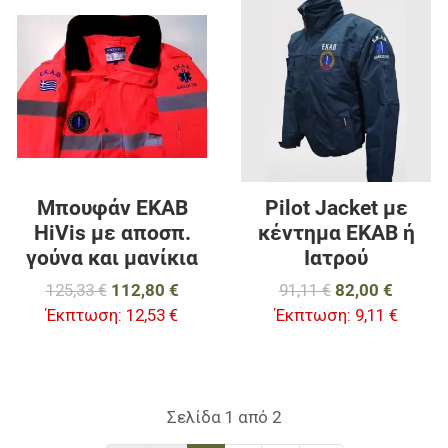
Προσθήκη στα αγαπημένα
Π
Προσθήκη για σύγκριση
Π
Γρήγορη ματιά
Γ
Μπουφάν ΕΚΑΒ
Pilot Jacket με
HiVis με αποσπ.
κέντημα ΕΚΑΒ ή
γούνα και μανίκια
Ιατρού
125,33 €
112,80 €
91,11 €
82,00 €
Έκπτωση:
12,53 €
Έκπτωση:
9,11 €
Σελίδα 1 από 2