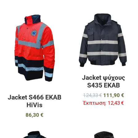
Προσθήκη στα αγαπημένα
Π
Προσθήκη για σύγκριση
Π
Γρήγορη ματιά
Γ
Jacket ψύχους
S435 ΕΚΑΒ
124,33 €
111,90 €
Jacket S466 EKAB
Έκπτωση:
12,43 €
HiVis
86,30 €
Προσθήκη στα αγαπημένα
Π