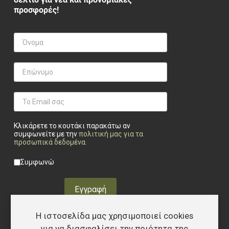
προσφορές!
Κλικάρετε το κουτάκι παρακάτω αν
συμφωνείτε με την
πολιτική μας για τα
προσωπικά δεδομένα
.
Privacy checkbox
*
Συμφωνώ
Εγγραφή
Η ιστοσελίδα μας χρησιμοποιεί cookies
για να διασφαλίσει την ποιότητα της