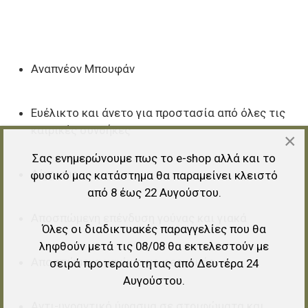
Αναπνέον Μπουφάν
Ευέλικτο και άνετο για προστασία από όλες τις
καιρικές συνθήκες
×
Σας ενημερώνουμε πως το e-shop αλλά και το
Δίχρωμο
φυσικό μας κατάστημα θα παραμείνει κλειστό
από 8 έως 22 Αυγούστου.
Αποσπώμενη επένδυση γούνας και γιακά
Όλες οι διαδικτυακές παραγγελίες που θα
ληφθούν μετά τις 08/08 θα εκτελεστούν με
Αποσπώμενα μανίκια με φερμουάρ
σειρά προτεραιότητας από Δευτέρα 24
Αυγούστου.
Αντι-υγραντικό ύφασμα σε στριφώματα και