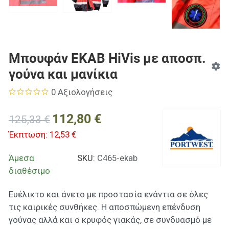
PREV
NE
Μπουφάν ΕΚΑΒ HiVis με αποσπ.
γούνα και μανίκια
0 Αξιολογήσεις
112,80 €
125,33 €
Έκπτωση:
12,53 €
Άμεσα
SKU:
C465-ekab
διαθέσιμο
Ευέλικτο και άνετο με προστασία ενάντια σε όλες
τις καιρικές συνθήκες. Η αποσπώμενη επένδυση
γούνας αλλά και ο κρυφός γιακάς, σε συνδυασμό με