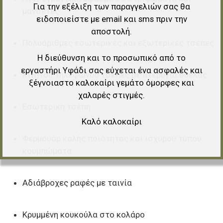
Για την εξέλιξη των παραγγελιών σας θα
μανσέτες
ειδοποιείστε με email και sms πριν την
αποστολή.
Πολυάριθμες εσωτερικές και εξωτερικές τσέπες
Η διεύθυνση και το προσωπικό από το
εργαστήρι Υφάδι σας εύχεται ένα ασφαλές και
Κινητού τηλεφώνου τσέπες με πτερύγια θύελας
ξέγνοιαστο καλοκαίρι γεμάτο όμορφες και
χαλαρές στιγμές.
Εσωτερική τσέπη
Καλό καλοκαίρι
Φερμουάρ καλής ποιότητας και ισχυρού τύπου
κουμπώματα
Αδιάβροχες ραφές με ταινία
Κρυμμένη κουκούλα στο κολάρο