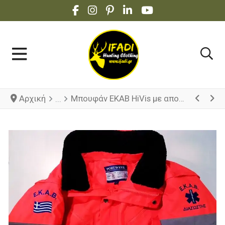
FACEBOOK SOCIAL LINK
INSTAGRAM SOCIAL LINK
PINTEREST SOCIAL LINK
LINKEDIN SOCIAL LINK
YOUTUBE SOCIAL 
Αρχική
Μπουφάν ΕΚΑΒ HiVis με αποσπ. γούνα και μανίκια