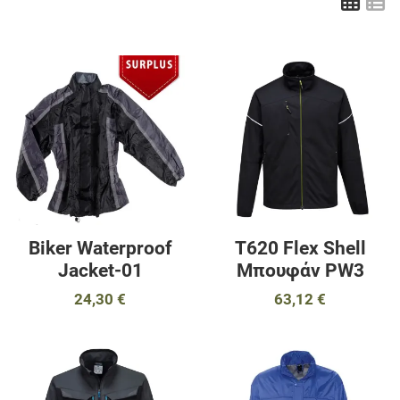
Πλέ
Λ
Προσθήκη στα αγαπημένα
Π
Προσθήκη για σύγκριση
Π
Γρήγορη ματιά
Γ
Biker Waterproof
T620 Flex Shell
Jacket-01
Μπουφάν PW3
24,30 €
63,12 €
Προσθήκη στα αγαπημένα
Π
Προσθήκη για σύγκριση
Π