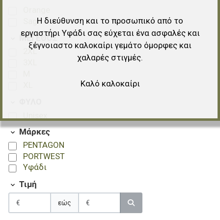
Orange
Η διεύθυνση και το προσωπικό από το
Sage
εργαστήρι Υφάδι σας εύχεται ένα ασφαλές και
ΜΕΓΕΘΟΣ
ξέγνοιαστο καλοκαίρι γεμάτο όμορφες και
2XL
χαλαρές στιγμές.
3XL
M
Καλό καλοκαίρι
XL
ΦΥΛΟ
Unisex
Μάρκες
PENTAGON
PORTWEST
Υφάδι
Τιμή
εώς