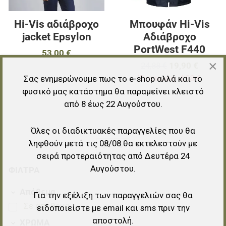
Hi-Vis αδιάβροχο
Μπουφάν Hi-Vis
jacket Epsylon
Αδιάβροχο
PortWest F440
53,00 €
×
24,88 €
19,90 €
Έκπτωση:
4,98 €
Σας ενημερώνουμε πως το e-shop αλλά και το
φυσικό μας κατάστημα θα παραμείνει κλειστό
από 8 έως 22 Αυγούστου.
Όλες οι διαδικτυακές παραγγελίες που θα
ληφθούν μετά τις 08/08 θα εκτελεστούν με
24
σειρά προτεραιότητας από Δευτέρα 24
Αυγούστου.
ΦΊΛΤΡΑ
Απόθεμα
Για την εξέλιξη των παραγγελιών σας θα
Σε απόθεμα
ειδοποιείστε με email και sms πριν την
αποστολή.
ΧΡΩΜΑ