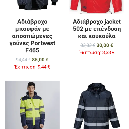
Αδιάβροχο
Αδιάβροχο jacket
μπουφάν με
502 με επένδυση
αποσπώμενες
και κουκούλα
γούνες Portwest
33,33 €
30,00 €
F465
Έκπτωση:
3,33 €
94,44 €
85,00 €
Έκπτωση:
9,44 €
Προσθήκη στα αγαπημένα
Π
Προσθήκη για σύγκριση
Π
Γρήγορη ματιά
Γ