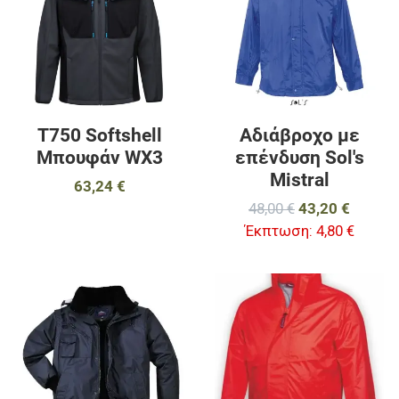
Γρήγορη ματιά
Γ
T750 Softshell
Αδιάβροχο με
Μπουφάν WX3
επένδυση Sol's
Mistral
63,24 €
48,00 €
43,20 €
Έκπτωση:
4,80 €
Προσθήκη στα αγαπημένα
Π
Προσθήκη για σύγκριση
Π
Γρήγορη ματιά
Γ