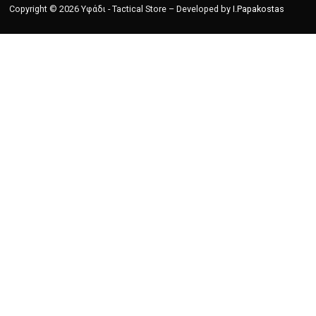
Copyright © 2026 Υφάδι - Tactical Store – Developed by
I.Papakostas