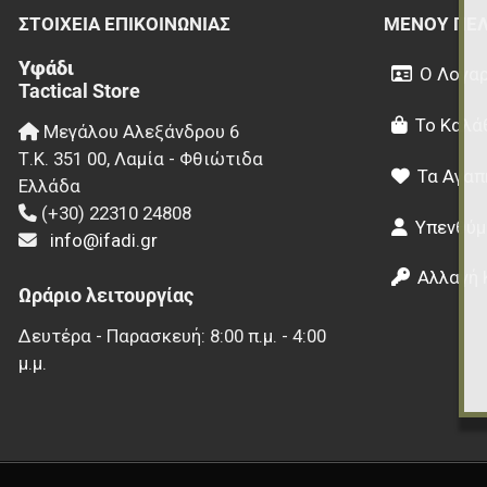
ΣΤΟΙΧΕΊΑ EΠΙΚΟΙΝΩΝΊΑΣ
ΜΕΝΟΎ ΠΕ
Υφάδι
Ο Λογαρ
Tactical Store
Το Καλά
Μεγάλου Αλεξάνδρου 6
Τ.Κ.
351 00
,
Λαμία - Φθιώτιδα
Τα Αγαπ
Ελλάδα
(+30) 22310 24808
Υπενθύμ
info@ifadi.gr
Αλλαγή 
Ωράριο λειτουργίας
Δευτέρα - Παρασκευή: 8:00 π.μ. - 4:00
μ.μ.