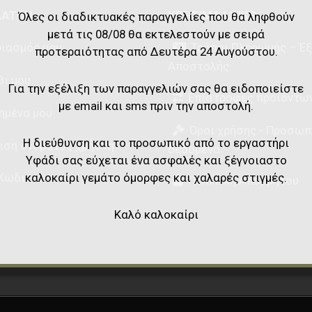
ΛΑΤΏΝ
ΧΡΉΣΙΜΑ LINKS
Όλες οι διαδικτυακές παραγγελίες που θα ληφθούν
μετά τις 08/08 θα εκτελεστούν με σειρά
ιασμός μου
Τρόποι Πληρωμής – Έ
προτεραιότητας από Δευτέρα 24 Αυγούστου.
Αποστολής
θι μου
Για την εξέλιξη των παραγγελιών σας θα ειδοποιείστε
Επιστροφές προϊόντω
με email και sms πριν την αποστολή.
ημένα μου
Όροι χρήσης - Προσωπ
Η διεύθυνση και το προσωπικό από το εργαστήρι
ιση ονόματος χρήστη
δεδομένα
Υφάδι σας εύχεται ένα ασφαλές και ξέγνοιαστο
καλοκαίρι γεμάτο όμορφες και χαλαρές στιγμές.
Κωδικού
Πολιτική Απορρήτου
Καλό καλοκαίρι