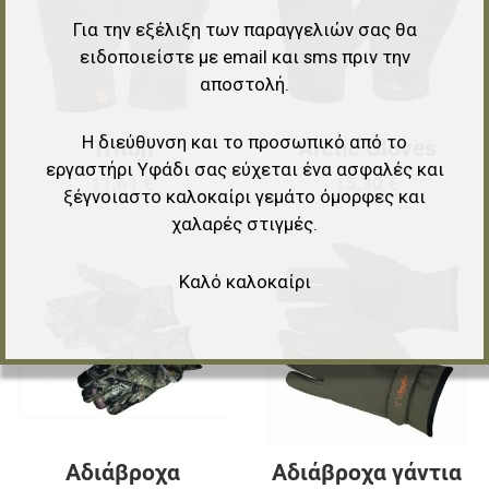
Γρήγορη ματιά
Γ
Για την εξέλιξη των παραγγελιών σας θα
ειδοποιείστε με email και sms πριν την
αποστολή.
Η διεύθυνση και το προσωπικό από το
Triton
Arctic Gloves
εργαστήρι Υφάδι σας εύχεται ένα ασφαλές και
11,61 €
15,30 €
ξέγνοιαστο καλοκαίρι γεμάτο όμορφες και
χαλαρές στιγμές.
Προσθήκη στα αγαπημένα
Π
Καλό καλοκαίρι
Προσθήκη για σύγκριση
Π
Γρήγορη ματιά
Γ
Αδιάβροχα
Αδιάβροχα γάντια