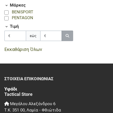
Μάρκες
XS-S
BENISPORT
PENTAGON
Τιμή
εώς
Εκκαθάριση Όλων
ΣΤΟΙΧΕΊΑ EΠΙΚΟΙΝΩΝΊΑΣ
Υφάδι
Tactical Store
Μεγάλου Αλεξάνδρου 6
Τ.Κ.
351 00
,
Λαμία - Φθιώτιδα