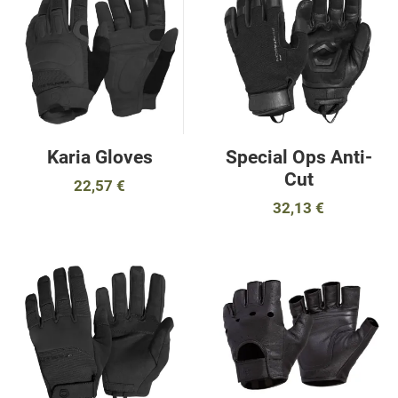
Προσθήκη για σύγκριση
Π
Γρήγορη ματιά
Γ
Karia Gloves
Special Ops Anti-
Cut
22,57 €
32,13 €
Προσθήκη στα αγαπημένα
Π
Προσθήκη για σύγκριση
Π
Γρήγορη ματιά
Γ