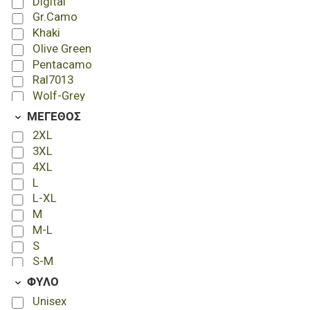
Digital
Gr.Camo
Khaki
Olive Green
Pentacamo
Ral7013
Wolf-Grey
ΜΕΓΕΘΟΣ
2XL
3XL
4XL
L
L-XL
M
M-L
S
S-M
XL
ΦΥΛΟ
XL-2XL
Unisex
XS