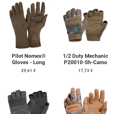
Προσθήκη στα αγαπημένα
Π
Προσθήκη για σύγκριση
Π
Γρήγορη ματιά
Γ
Pilot Nomex®
1/2 Duty Mechanic
Gloves - Long
P20010-Sh-Camo
29,61 €
17,73 €
Προσθήκη στα αγαπημένα
Π
Προσθήκη για σύγκριση
Π
Γρήγορη ματιά
Γ