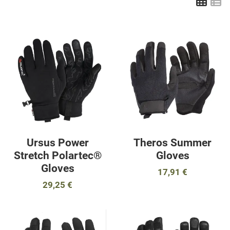
Πλέ
Λ
Προσθήκη στα αγαπημένα
Π
Προσθήκη για σύγκριση
Π
Γρήγορη ματιά
Γ
Ursus Power
Theros Summer
Stretch Polartec®
Gloves
Gloves
17,91 €
29,25 €
Προσθήκη στα αγαπημένα
Π