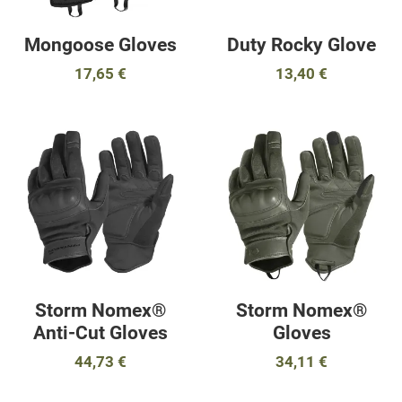
Mongoose Gloves
Duty Rocky Glove
17,65 €
13,40 €
Προσθήκη στα αγαπημένα
Π
Προσθήκη για σύγκριση
Π
Γρήγορη ματιά
Γ
Storm Nomex®
Storm Nomex®
Anti-Cut Gloves
Gloves
44,73 €
34,11 €