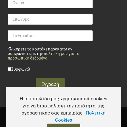
Κλικάρετε το κουτάκι παρακάτω αν
συμφωνείτε με την
πολιτική μας για τα
προσωπικά δεδομένα
.
Privacy checkbox
*
Συμφωνώ
Εγγραφή
Η ιστοσελίδα μας χρησιμοποιεί cookies
για να διασφαλίσει την ποιότητα της
αγοραστικής σας εμπειρίας.
Πολιτική
Copyright © 2026 Υφάδι - Tactical Store – Developed by
I.Papakostas
Cookies