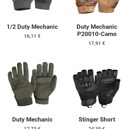
1/2 Duty Mechanic
Duty Mechanic
P20010-Camo
16,11 €
17,91 €
Προσθήκη στα αγαπημένα
Π
Προσθήκη για σύγκριση
Π
Γρήγορη ματιά
Γ
Duty Mechanic
Stinger Short
17,73 €
24,30 €