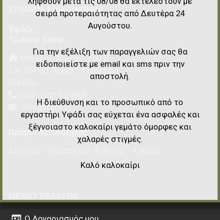
ληφθούν μετά τις 08/08 θα εκτελεστούν με
ΣΤΟΙΧΕΊΑ EΠΙΚΟΙΝΩΝΊΑΣ
σειρά προτεραιότητας από Δευτέρα 24
Αυγούστου.
Υφάδι
Tactical Store
Για την εξέλιξη των παραγγελιών σας θα
Μεγάλου Αλεξάνδρου 6
ειδοποιείστε με email και sms πριν την
Τ.Κ.
351 00
,
Λαμία - Φθιώτιδα
αποστολή.
Ελλάδα
(+30) 22310 24808
Η διεύθυνση και το προσωπικό από το
info@ifadi.gr
εργαστήρι Υφάδι σας εύχεται ένα ασφαλές και
ξέγνοιαστο καλοκαίρι γεμάτο όμορφες και
Ωράριο λειτουργίας
χαλαρές στιγμές.
Δευτέρα - Παρασκευή: 8:00 π.μ. - 4:00 μ.μ.
Καλό καλοκαίρι
ΜΕΝΟΎ ΠΕΛΑΤΏΝ
Ο Λογαριασμός μου