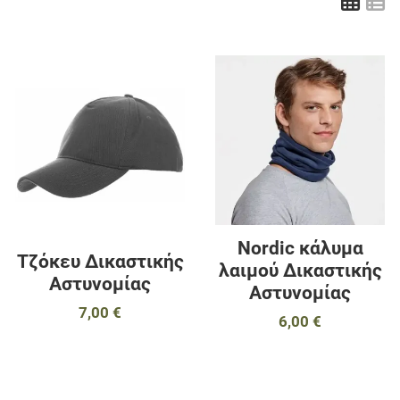
Πλέ
Λ
Προσθήκη στα αγαπημένα
Π
Προσθήκη για σύγκριση
Π
Γρήγορη ματιά
Γ
Nordic κάλυμα
Τζόκευ Δικαστικής
λαιμού Δικαστικής
Αστυνομίας
Αστυνομίας
7,00 €
6,00 €