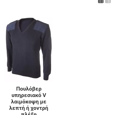
Πλέ
Λ
Προσθήκη στα αγαπημένα
Προσθήκη για σύγκριση
Γρήγορη ματιά
Πουλόβερ
υπηρεσιακό V
λαιμόκοψη με
λεπτή ή χοντρή
πλέξη