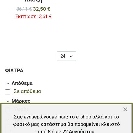
36,11 €
32,50 €
Έκπτωση:
3,61 €
24
ΦΊΛΤΡΑ
Απόθεμα
Σε απόθεμα
Μάρκες
×
Υφάδι
Σας ενημερώνουμε πως το e-shop αλλά και το
Τιμή
φυσικό μας κατάστημα θα παραμείνει κλειστό
εώς
από 8 έως 22 Αυγούστου.