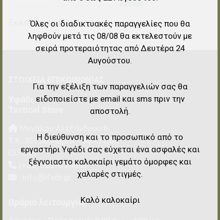
Εκκαθάριση Όλων
Όλες οι διαδικτυακές παραγγελίες που θα
ληφθούν μετά τις 08/08 θα εκτελεστούν με
σειρά προτεραιότητας από Δευτέρα 24
Αυγούστου.
ΣΤΟΙΧΕΊΑ EΠΙΚΟΙΝΩΝΊΑΣ
Για την εξέλιξη των παραγγελιών σας θα
ειδοποιείστε με email και sms πριν την
Υφάδι
Tactical Store
αποστολή.
Μεγάλου Αλεξάνδρου 6
Η διεύθυνση και το προσωπικό από το
Τ.Κ.
351 00
,
Λαμία - Φθιώτιδα
εργαστήρι Υφάδι σας εύχεται ένα ασφαλές και
Ελλάδα
ξέγνοιαστο καλοκαίρι γεμάτο όμορφες και
(+30) 22310 24808
χαλαρές στιγμές.
info@ifadi.gr
Καλό καλοκαίρι
Ωράριο λειτουργίας