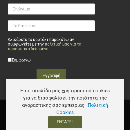
Κλικάρετε το κουτάκι παρακάτω αν
συμφωνείτε με την
πολιτική μας για τα
προσωπικά δεδομένα
.
Privacy checkbox
*
Συμφωνώ
Εγγραφή
Η ιστοσελίδα μας χρησιμοποιεί cookies
για να διασφαλίσει την ποιότητα της
αγοραστικής σας εμπειρίας.
Πολιτική
Copyright © 2026 Υφάδι - Tactical Store – Developed by
I.Papakostas
Cookies
ΕΝΤΆΞΕΙ!