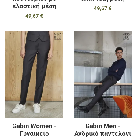
ελαστική μέση
49,67 €
49,67 €
Προσθήκη στα αγαπημένα
Π
Προσθήκη για σύγκριση
Π
Γρήγορη ματιά
Γ
Gabin Women -
Gabin Men -
Γυναικείο
Ανδρικό παντελόνι