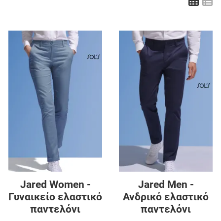
Πλέ
Λ
Προσθήκη στα αγαπημένα
Π
Προσθήκη για σύγκριση
Π
Γρήγορη ματιά
Γ
Jared Women -
Jared Men -
Γυναικείο ελαστικό
Ανδρικό ελαστικό
παντελόνι
παντελόνι