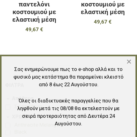
παντελόνι
κοστουμιού με
κοστουμιού με
ελαστική μέση
ελαστική μέση
49,67 €
49,67 €
×
Σας ενημερώνουμε πως το e-shop αλλά και το
24
φυσικό μας κατάστημα θα παραμείνει κλειστό
από 8 έως 22 Αυγούστου.
ΦΊΛΤΡΑ
Απόθεμα
Όλες οι διαδικτυακές παραγγελίες που θα
Σε απόθεμα
ληφθούν μετά τις 08/08 θα εκτελεστούν με
σειρά προτεραιότητας από Δευτέρα 24
ΧΡΩΜΑ
Αυγούστου.
Anthracite Melanged
Black