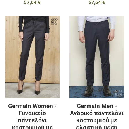
57,64 €
57,64 €
Προσθήκη στα αγαπημένα
Π
Προσθήκη για σύγκριση
Π
Γρήγορη ματιά
Γ
Germain Women -
Germain Men -
Γυναικείο
Ανδρικό παντελόνι
παντελόνι
κοστουμιού με
κοστουμιού με
ελαστική μέση