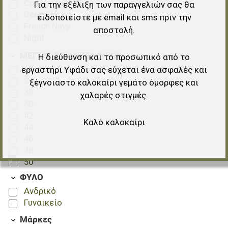
Creamy Dark Blue
Για την εξέλιξη των παραγγελιών σας θα
Deep Black
ειδοποιείστε με email και sms πριν την
French Navy
αποστολή.
Night
ΜΕΓΕΘΟΣ ΠΑΝΤΕΛΟΝΙΟΥ
Η διεύθυνση και το προσωπικό από το
34
εργαστήρι Υφάδι σας εύχεται ένα ασφαλές και
36
ξέγνοιαστο καλοκαίρι γεμάτο όμορφες και
38
χαλαρές στιγμές.
40
42
Καλό καλοκαίρι
44
46
48
50
52
ΦΥΛΟ
54
Ανδρικό
56
Γυναικείο
58
Μάρκες
60