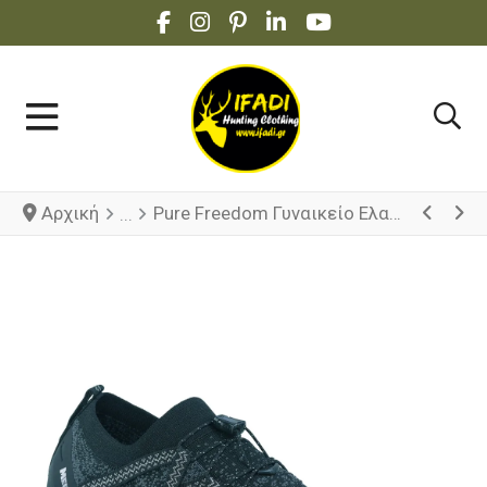
FACEBOOK SOCIAL LINK
INSTAGRAM SOCIAL LINK
PINTEREST SOCIAL LINK
LINKEDIN SOCIAL LINK
YOUTUBE SOCIAL 
Αρχική
Pure Freedom Γυναικείο Ελαφρύ Παπούτσι