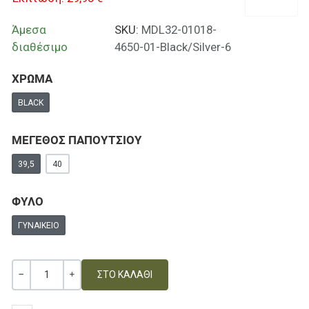
Άμεσα
SKU:
MDL32-01018-
διαθέσιμο
4650-01-Black/Silver-6
ΧΡΩΜΑ
BLACK
ΜΕΓΕΘΟΣ ΠΑΠΟΥΤΣΙΟΥ
39,5
40
ΦΥΛΟ
ΓΥΝΑΙΚΕΊΟ
Ποσότητα
ΚΑΜΊΑ ΑΞΊΑ
+