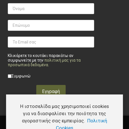
Κλικάρετε το κουτάκι παρακάτω αν
συμφωνείτε με την
πολιτική μας για τα
προσωπικά δεδομένα
.
Privacy checkbox
*
Συμφωνώ
Εγγραφή
Η ιστοσελίδα μας χρησιμοποιεί cookies
για να διασφαλίσει την ποιότητα της
αγοραστικής σας εμπειρίας.
Πολιτική
Copyright © 2026 Υφάδι - Tactical Store – Developed by
I.Papakostas
Cookies