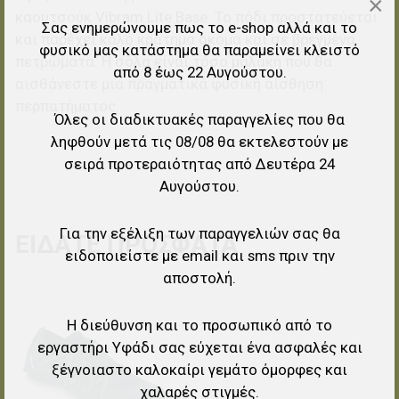
×
καουτσούκ Vibram Lite Base. Το πόδι προστατεύεται
Σας ενημερώνουμε πως το e-shop αλλά και το
και παρέχει καλό κράτημα ακόμα και σε βρεγμένα
φυσικό μας κατάστημα θα παραμείνει κλειστό
πετρώματα. Η σόλα είναι τόσο μαλακή που θα
από 8 έως 22 Αυγούστου.
αισθάνεστε μια πραγματικά φυσική αίσθηση
περπατήματος.
Όλες οι διαδικτυακές παραγγελίες που θα
ληφθούν μετά τις 08/08 θα εκτελεστούν με
σειρά προτεραιότητας από Δευτέρα 24
Αυγούστου.
Για την εξέλιξη των παραγγελιών σας θα
ΕΊΔΑΤΕ ΠΡΌΣΦΑΤΑ
ειδοποιείστε με email και sms πριν την
αποστολή.
Προσθήκη στα αγαπημένα
Η διεύθυνση και το προσωπικό από το
Προσθήκη για σύγκριση
εργαστήρι Υφάδι σας εύχεται ένα ασφαλές και
ξέγνοιαστο καλοκαίρι γεμάτο όμορφες και
Γρήγορη ματιά
χαλαρές στιγμές.