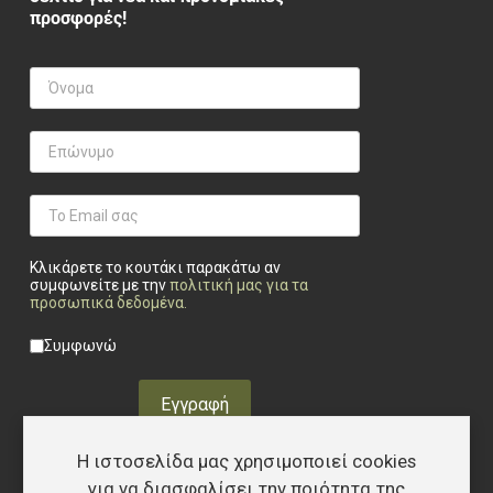
προσφορές!
Κλικάρετε το κουτάκι παρακάτω αν
συμφωνείτε με την
πολιτική μας για τα
προσωπικά δεδομένα
.
Privacy checkbox
*
Συμφωνώ
Εγγραφή
Η ιστοσελίδα μας χρησιμοποιεί cookies
για να διασφαλίσει την ποιότητα της