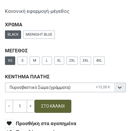
Κανονική εφαρμογή-μέγεθος
ΧΡΩΜΑ
BLACK
MIDNIGHT BLUE
ΜΕΓΕΘΟΣ
XS
S
M
L
XL
2XL
3XL
4XL
ΚΕΝΤΗΜΑ ΠΛΑΤΗΣ
+13,00 €
Πυροσβεστικό Σώμα (γράμματα)
Ποσότητα
ΚΑΜΊΑ ΑΞΊΑ
+
Προσθήκη στα αγαπημένα