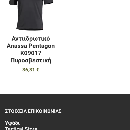
Γρήγορη ματιά
Αντιιδρωτικό
Anassa Pentagon
K09017
Πυροσβεστική
36,31 €
ΣΤΟΙΧΕΊΑ EΠΙΚΟΙΝΩΝΊΑΣ
Υφάδι
Tactical Store