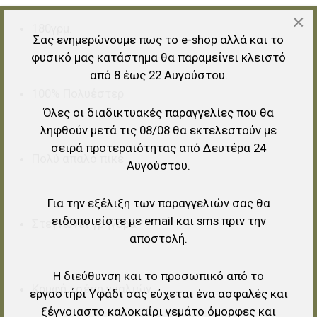
×
180γρμ.
Σας ενημερώνουμε πως το e-shop αλλά και το
φυσικό μας κατάστημα θα παραμείνει κλειστό
από 8 έως 22 Αυγούστου.
100% Πολυέστερ
Όλες οι διαδικτυακές παραγγελίες που θα
ληφθούν μετά τις 08/08 θα εκτελεστούν με
σειρά προτεραιότητας από Δευτέρα 24
Πολύ απαλό πικέ
Αυγούστου.
Για την εξέλιξη των παραγγελιών σας θα
ειδοποιείστε με email και sms πριν την
Στεγνώνει γρήγορα
αποστολή.
Η διεύθυνση και το προσωπικό από το
Κρυφή τσέπη γυαλιών
εργαστήρι Υφάδι σας εύχεται ένα ασφαλές και
ξέγνοιαστο καλοκαίρι γεμάτο όμορφες και