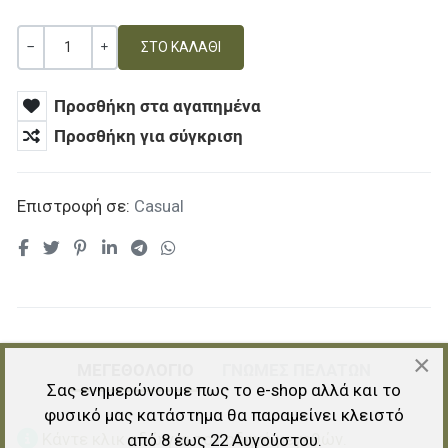
Ποσότητα
ΚΑΜΊΑ ΑΞΊΑ
+
Προσθήκη στα αγαπημένα
Προσθήκη για σύγκριση
Επιστροφή σε:
Casual
×
ΜΕΓΕΘΟΛΟΓΙΟ
ΓΝΏΜΕΣ ΠΕΛΑΤΏΝ
Σας ενημερώνουμε πως το e-shop αλλά και το
φυσικό μας κατάστημα θα παραμείνει κλειστό
Κάντε κλικ εδώ για τον οδηγό μεγεθών.
από 8 έως 22 Αυγούστου.