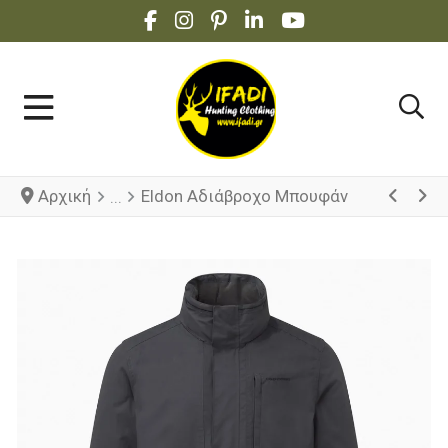
FACEBOOK SOCIAL LINK
INSTAGRAM SOCIAL LINK
PINTEREST SOCIAL LINK
LINKEDIN SOCIAL LINK
YOUTUBE SOCIAL 
Αρχική
Eldon Αδιάβροχο Μπουφάν