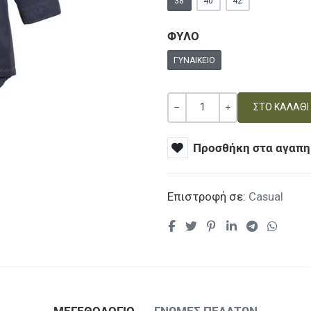
38
40
42
ΦΥΛΟ
ΓΥΝΑΙΚΕΊΟ
Ποσότητα
ΚΑΜΊΑ ΑΞΊΑ
+
Προσθήκη στα αγαπη
Επιστροφή σε:
Casual
ΜΕΓΕΘΟΛΟΓΙΟ
ΓΝΏΜΕΣ ΠΕΛΑΤΏΝ