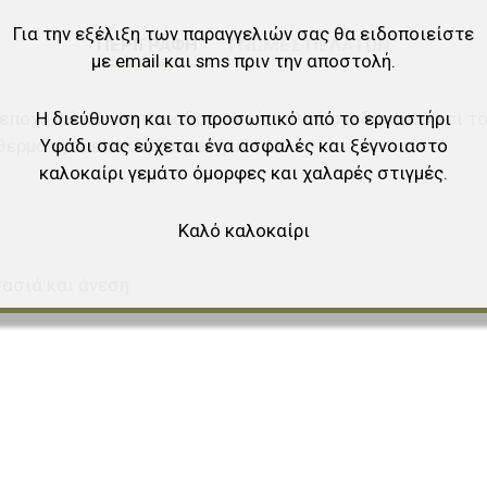
Για την εξέλιξη των παραγγελιών σας θα ειδοποιείστε
ΠΕΡΙΓΡΑΦΉ
ΓΝΏΜΕΣ ΠΕΛΑΤΏΝ
με email και sms πριν την αποστολή.
Η διεύθυνση και το προσωπικό από το εργαστήρι
θε εποχή, λόγω του παραδοσιακού, απλού σχεδιασμού και τ
Υφάδι σας εύχεται ένα ασφαλές και ξέγνοιαστο
 θερμότητα είναι κρατημένη μέσα.
καλοκαίρι γεμάτο όμορφες και χαλαρές στιγμές.
Καλό καλοκαίρι
στασιά και άνεση