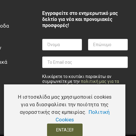
Εγγραφείτε στο ενημερωτικό μας
δελτίο για νέα και προνομιακές
προσφορές!
ξοδα
ν
ικά
Κλικάρετε το κουτάκι παρακάτω αν
συμφωνείτε με την
πολιτική μας για τα
προσωπικά δεδομένα
.
Η ιστοσελίδα μας χρησιμοποιεί cookies
Privacy checkbox
*
Συμφωνώ
Εγγραφή
για να διασφαλίσει την ποιότητα της
αγοραστικής σας εμπειρίας.
Πολιτική
Cookies
ΕΝΤΆΞΕΙ!