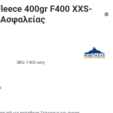
Fleece 400gr F400 XXS-
 Ασφαλείας
SKU:
F400-asty
α
nti-pill για πρόσθετη ζεστασιά και άνεση