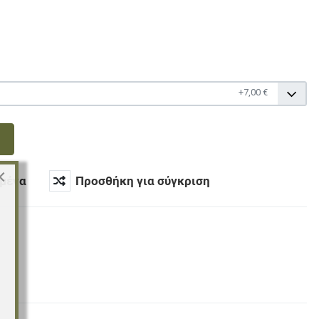
+7,00 €
×
μένα
Προσθήκη για σύγκριση