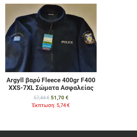
Προσθήκη στα 
Προσθήκη για σ
Γρήγορη ματιά
Argyll βαρύ Fleece 400gr F400
XXS-7XL Σώματα Ασφαλείας
57,44 €
51,70 €
Έκπτωση:
5,74 €