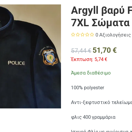
Argyll βαρύ 
7XL Σώματα
0 Αξιολογήσεις
51,70 €
57,44 €
Έκπτωση:
5,74 €
Άμεσα διαθέσιμο
100% polyester
Αντι-ξεφτυστικό τελείωμ
φλις 400 γραμμάρια
Iσχυρό Φλίς με φινίρισμα a