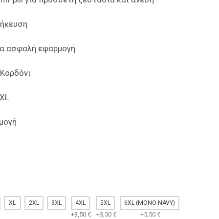
θήκευση
ία ασφαλή εφαρμογή
 Κορδόνι
7XL
μογή
XL
2XL
3XL
4XL
5XL
6XL (ΜΌΝΟ NAVY)
+3,50 €
+3,50 €
+5,50 €