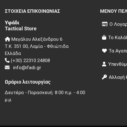
ΣΤΟΙΧΕΊΑ EΠΙΚΟΙΝΩΝΊΑΣ
ΜΕΝΟΎ ΠΕ
Υφάδι
Ο Λογαρ
Tactical Store
Το Καλά
Μεγάλου Αλεξάνδρου 6
Τ.Κ.
351 00
,
Λαμία - Φθιώτιδα
Τα Αγαπ
Ελλάδα
(+30) 22310 24808
Υπενθύμ
info@ifadi.gr
Αλλαγή 
Ωράριο λειτουργίας
Δευτέρα - Παρασκευή: 8:00 π.μ. - 4:00
μ.μ.