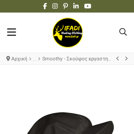
FACEBOOK SOCIAL LINK
INSTAGRAM SOCIAL LINK
PINTEREST SOCIAL LINK
LINKEDIN SOCIAL LINK
YOUTUBE SOCIAL 
Αρχική
Smoothy - Σκούφος εργαστηρίου με δίχτυ και γείσο