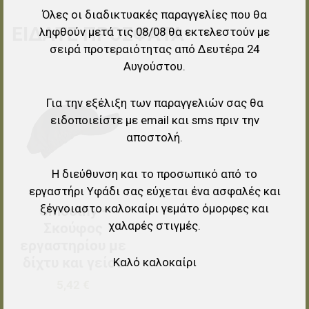
Όλες οι διαδικτυακές παραγγελίες που θα
ΕΊΔΑΤΕ ΠΡΌΣΦΑΤΑ
ληφθούν μετά τις 08/08 θα εκτελεστούν με
σειρά προτεραιότητας από Δευτέρα 24
Αυγούστου.
Προσθήκη στα αγαπημένα
Για την εξέλιξη των παραγγελιών σας θα
Προσθήκη για σύγκριση
ειδοποιείστε με email και sms πριν την
αποστολή.
Γρήγορη ματιά
Η διεύθυνση και το προσωπικό από το
εργαστήρι Υφάδι σας εύχεται ένα ασφαλές και
ξέγνοιαστο καλοκαίρι γεμάτο όμορφες και
Smoothy -
χαλαρές στιγμές.
Σκούφος
εργαστηρίου με
δίχτυ και γείσο
Καλό καλοκαίρι
5,42 €