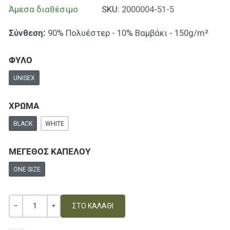
Άμεσα διαθέσιμο
SKU:
2000004-51-5
Σύνθεση:
90% Πολυέστερ - 10% Βαμβάκι - 150g/m²
ΦΥΛΟ
UNISEX
ΧΡΩΜΑ
BLACK
WHITE
ΜΕΓΕΘΟΣ ΚΑΠΕΛΟΥ
ONE SIZE
Ποσότητα
ΚΑΜΊΑ ΑΞΊΑ
+