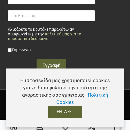
Κλικάρετε το κουτάκι παρακάτω αν
συμφωνείτε με την
πολιτική μας για τα
προσωπικά δεδομένα
.
Privacy checkbox
*
Συμφωνώ
Εγγραφή
Η ιστοσελίδα μας χρησιμοποιεί cookies
για να διασφαλίσει την ποιότητα της
αγοραστικής σας εμπειρίας.
Πολιτική
Copyright © 2026 Υφάδι - Tactical Store – Developed by
I.Papakostas
Cookies
ΕΝΤΆΞΕΙ!
0
0
0
Τα αγαπημένα μου
Σύγκριση
Καλ