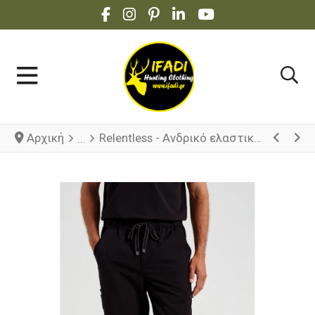
FACEBOOK SOCIAL LINK
INSTAGRAM SOCIAL LINK
PINTEREST SOCIAL LINK
LINKEDIN SOCIAL LINK
YOUTUBE SOCIAL 
Αρχική
Relentless - Ανδρικό ελαστικό cargo παντελόνι νοσηλευτικής Onna