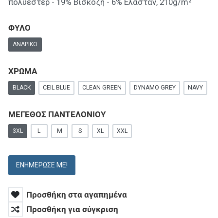
πολυέστερ - 19% Βισκόζη - 6% Ελαστάν, 210g/m²
ΦΥΛΟ
ΑΝΔΡΙΚΌ
ΧΡΩΜΑ
BLACK
CEIL BLUE
CLEAN GREEN
DYNAMO GREY
NAVY
ΜΕΓΕΘΟΣ ΠΑΝΤΕΛΟΝΙΟΥ
3XL
L
M
S
XL
XXL
ΕΝΗΜΈΡΩΣΕ ΜΕ!
Προσθήκη στα αγαπημένα
Προσθήκη για σύγκριση