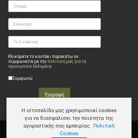
Κλικάρετε το κουτάκι παρακάτω αν
συμφωνείτε με την
πολιτική μας για τα
προσωπικά δεδομένα
.
Privacy checkbox
*
Συμφωνώ
Εγγραφή
Η ιστοσελίδα μας χρησιμοποιεί cookies
για να διασφαλίσει την ποιότητα της
αγοραστικής σας εμπειρίας.
Πολιτική
Copyright © 2026 Υφάδι - Tactical Store – Developed by
I.Papakostas
Cookies