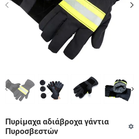
PREV
N
PREV
NE
Πυρίμαχα αδιάβροχα γάντια
Πυροσβεστών