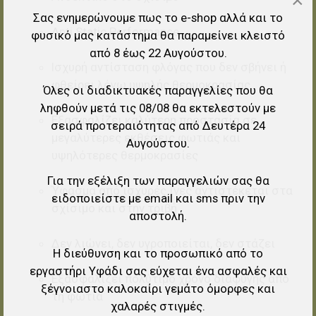
×
Σας ενημερώνουμε πως το e-shop αλλά και το
Anti Static Performance
φυσικό μας κατάστημα θα παραμείνει κλειστό
από 8 έως 22 Αυγούστου.
Ισχυρή αντίσταση φλόγας που δεν σβήνει ή
φθείρει λόγω υψηλής θερμοκρασίας
Όλες οι διαδικτυακές παραγγελίες που θα
ληφθούν μετά τις 08/08 θα εκτελεστούν με
Εξασφαλίζει καλύτερη προστασία σε
σειρά προτεραιότητας από Δευτέρα 24
μεγαλύτερες εκθέσεις φωτιάς και
Αυγούστου.
υψηλότερες θερμοκρασίες
Για την εξέλιξη των παραγγελιών σας θα
Ύφασμα από ισχυρές ίνες αντιστέκεται στα
ειδοποιείστε με email και sms πριν την
σχίσιμο και στην τριβή
αποστολή.
Δεν λιώνει, δεν υγροποιείται, δεν στάζει
Η διεύθυνση και το προσωπικό από το
εργαστήρι Υφάδι σας εύχεται ένα ασφαλές και
Εξασφαλίζει πολύτιμο χρόνο διαφυγής από
ξέγνοιαστο καλοκαίρι γεμάτο όμορφες και
τη φωτιά
χαλαρές στιγμές.