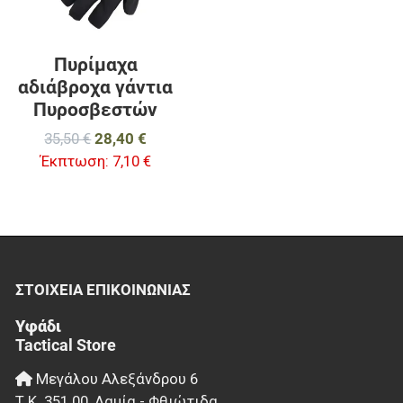
Πυρίμαχα
αδιάβροχα γάντια
Πυροσβεστών
35,50 €
28,40 €
Έκπτωση:
7,10 €
ΣΤΟΙΧΕΊΑ EΠΙΚΟΙΝΩΝΊΑΣ
Υφάδι
Tactical Store
Μεγάλου Αλεξάνδρου 6
Τ.Κ.
351 00
,
Λαμία - Φθιώτιδα