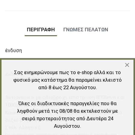
ΠΕΡΙΓΡΑΦΉ
ΓΝΏΜΕΣ ΠΕΛΑΤΏΝ
ένδυση
×
Σας ενημερώνουμε πως το e-shop αλλά και το
ένδυση
φυσικό μας κατάστημα θα παραμείνει κλειστό
από 8 έως 22 Αυγούστου.
Αντιανεμικό, με αδιάβροχη επίστρωση 8000mm και
Όλες οι διαδικτυακές παραγγελίες που θα
1000γρ/τμ ύφασμα που αναπνέει 24 ώρες.
ληφθούν μετά τις 08/08 θα εκτελεστούν με
Κουκούλα, 2 πλαινές τσέπες,γιακάς και τσέπη στο
σειρά προτεραιότητας από Δευτέρα 24
δεξιό στήθος με φερμουάρ.
Αυγούστου.
Στυλ: Αθλητικό
Ενισχυμένες ραφές και πολυεστερική επένδυση