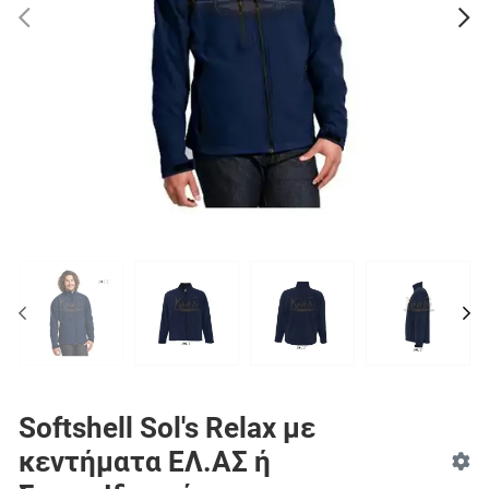
PREV
N
PREV
NE
Softshell Sol's Relax με
κεντήματα ΕΛ.ΑΣ ή