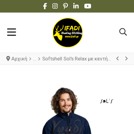
FACEBOOK SOCIAL LINK
INSTAGRAM SOCIAL LINK
PINTEREST SOCIAL LINK
LINKEDIN SOCIAL LINK
YOUTUBE SOCIAL 
Αρχική
Softshell Sol's Relax με κεντήματα ΕΛ.ΑΣ ή Σωφρ.Ιδρυμάτων