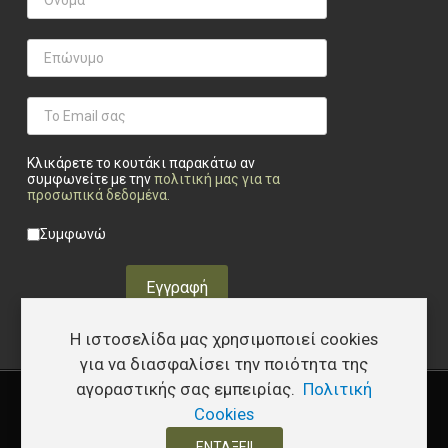
Κλικάρετε το κουτάκι παρακάτω αν
συμφωνείτε με την
πολιτική μας για τα
προσωπικά δεδομένα
.
Privacy checkbox
*
Συμφωνώ
Εγγραφή
Η ιστοσελίδα μας χρησιμοποιεί cookies
για να διασφαλίσει την ποιότητα της
αγοραστικής σας εμπειρίας.
Πολιτική
Copyright © 2026 Υφάδι - Tactical Store – Developed by
I.Papakostas
Cookies
ΕΝΤΆΞΕΙ!