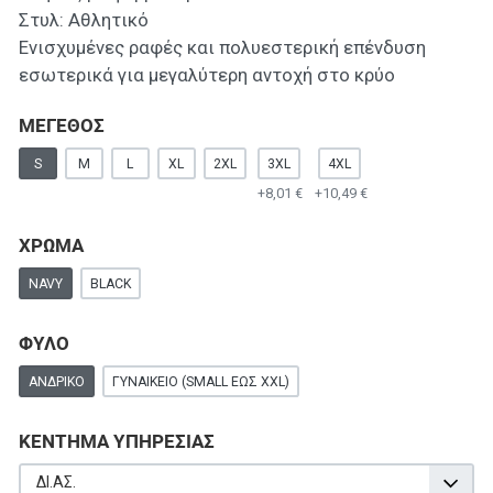
Στυλ: Αθλητικό
Ενισχυμένες ραφές και πολυεστερική επένδυση
εσωτερικά για μεγαλύτερη αντοχή στο κρύο
ΜΕΓΕΘΟΣ
S
M
L
XL
2XL
3XL
4XL
+8,01 €
+10,49 €
ΧΡΩΜΑ
NAVY
BLACK
ΦΥΛΟ
ΑΝΔΡΙΚΌ
ΓΥΝΑΙΚΕΊΟ (SMALL ΕΩΣ XXL)
ΚΕΝΤΗΜΑ ΥΠΗΡΕΣΙΑΣ
ΔΙ.ΑΣ.