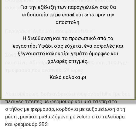
Για την εξέλιξη των παραγγελιών σας θα
εσωτερικά για μεγαλύτερη αντοχή στο κρύο.
ειδοποιείστε με email και sms πριν την
αποστολή.
Περιγραφή:
Ανδρικό μπουφάν softshell
Η διεύθυνση και το προσωπικό από το
εργαστήρι Υφάδι σας εύχεται ένα ασφαλές και
ξέγνοιαστο καλοκαίρι γεμάτο όμορφες και
Σύνθεση:
Softshell 340 γρ. - 96% πολυέστερ - 4%
χαλαρές στιγμές.
ελαστίνη. Αδιάβροχη επίστρωση 8000 mm , 1000 γρ/
τμ ύφασμα που αναπνέει 24 ώρες
Καλό καλοκαίρι
Λεπτομέρειες:
Sol's ανδρικό μπουφάν softshell με δύο
πλαϊνές τσέπες με φερμουάρ και μια τσέπη στο
στήθος με φερμουάρ, κορδόνια με αυξομείωση στη
μέση , μανίκια ρυθμιζόμενα με velcro στο τελείωμα
και φερμουάρ SBS.