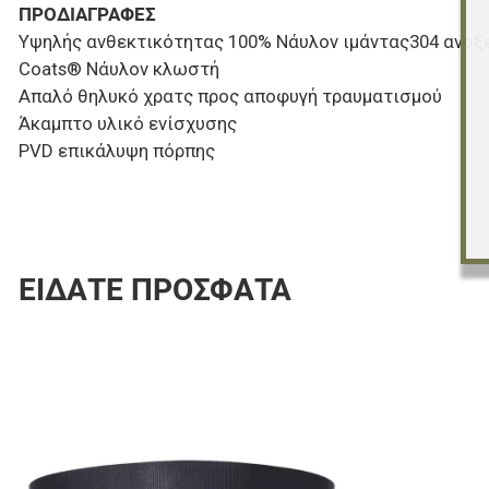
ΠΡΟΔΙΑΓΡΑΦΕΣ
Υψηλής ανθεκτικότητας 100% Νάυλον ιμάντας304 ανοξ
Coats® Νάυλον κλωστή
Απαλό θηλυκό χρατς προς αποφυγή τραυματισμού
Άκαμπτο υλικό ενίσχυσης
PVD επικάλυψη πόρπης
ΕΊΔΑΤΕ ΠΡΌΣΦΑΤΑ
Προσθήκη στα 
Προσθήκη για σ
Γρήγορη ματιά