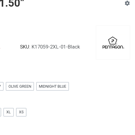
 1.50”
α
SKU:
K17059-2XL-01-Black
Y
OLIVE GREEN
MIDNIGHT BLUE
XL
XS