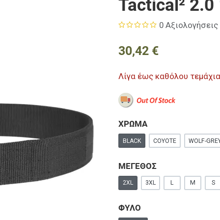
Tactical² 2.0
0 Αξιολογήσεις
30,42 €
Λίγα έως καθόλου τεμάχι
ΧΡΩΜΑ
BLACK
COYOTE
WOLF-GRE
ΜΕΓΕΘΟΣ
2XL
3XL
L
M
S
ΦΥΛΟ