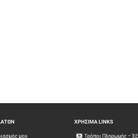
ΛΑΤΏΝ
ΧΡΉΣΙΜΑ LINKS
ιασμός μου
Τρόποι Πληρωμής – Έ