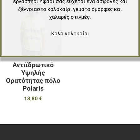
εργαστήρι Υφάδι σας εύχεται ένα ασφαλές και
Προσθήκη στα αγαπημένα
ξέγνοιαστο καλοκαίρι γεμάτο όμορφες και
χαλαρές στιγμές.
Προσθήκη για σύγκριση
Καλό καλοκαίρι
Γρήγορη ματιά
Αντιϊδρωτικό
Υψηλής
Ορατότητας πόλο
Polaris
13,80 €