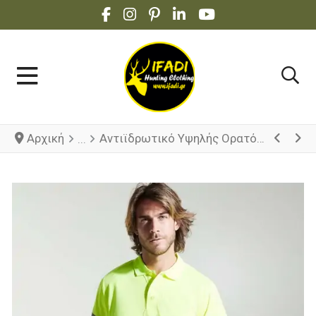
FACEBOOK SOCIAL LINK
INSTAGRAM SOCIAL LINK
PINTEREST SOCIAL LINK
LINKEDIN SOCIAL LINK
YOUTUBE SOCIAL 
Αρχική
Αντιϊδρωτικό Υψηλής Ορατότητας πόλο Polaris