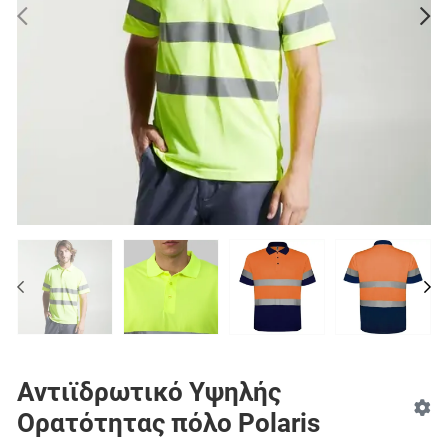
PREV
N
PREV
NE
Αντιϊδρωτικό Υψηλής
Ορατότητας πόλο Polaris