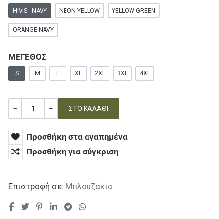
HIVIS - NAVY
NEON YELLOW
YELLOW-GREEN
ORANGE-NAVY
ΜΕΓΕΘΟΣ
S
M
L
XL
2XL
3XL
4XL
Ποσότητα
ΚΑΜΊΑ ΑΞΊΑ
+
Προσθήκη στα αγαπημένα
Προσθήκη για σύγκριση
Επιστροφή σε:
Μπλουζάκια