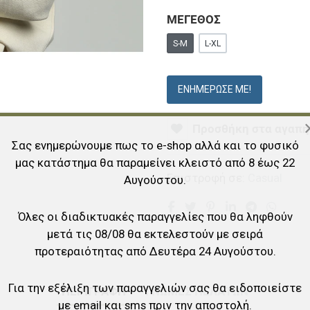
ΜΕΓΕΘΟΣ
S-M
L-XL
ΕΝΗΜΈΡΩΣΕ ΜΕ!
Προσθήκη στα αγαπη
Σας ενημερώνουμε πως το e-shop αλλά και το φυσικό
μας κατάστημα θα παραμείνει κλειστό από 8 έως 22
Επιστροφή σε:
Casual
Αυγούστου.
Όλες οι διαδικτυακές παραγγελίες που θα ληφθούν
μετά τις 08/08 θα εκτελεστούν με σειρά
προτεραιότητας από Δευτέρα 24 Αυγούστου.
Για την εξέλιξη των παραγγελιών σας θα ειδοποιείστε
ΠΕΡΙΓΡΑΦΉ
ΓΝΏΜΕΣ ΠΕΛΑΤΏΝ
με email και sms πριν την αποστολή.