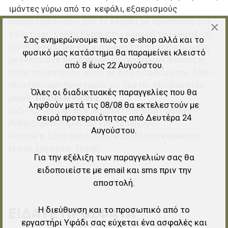
ιμάντες γύρω από το κεφάλι, εξαερισμούς
περιμετρικά γύρω από το κεφάλι με προστασία για
×
τα έντομα, Velcro Patch στην κορυφή του κεφαλιού
Σας ενημερώνουμε πως το e-shop αλλά και το
για IR διακριτικά και μια μικρή τσέπη αποσπώμενη
φυσικό μας κατάστημα θα παραμείνει κλειστό
με velcro στο πίσω μέρος του κεφαλιού. Επίσης η
από 8 έως 22 Αυγούστου.
βάση του καπέλου είναι με διπλό ύφασμα που δίνει
περισσότερη προστασία τις ζεστές ηλιόλουστες
Όλες οι διαδικτυακές παραγγελίες που θα
μέρες.
ΠΡΟΔΙΑΓΡΑΦΕΣ
ληφθούν μετά τις 08/08 θα εκτελεστούν με
65% Πολυέστερ 35% Βαμβάκι Rip-stop ύφασμα
σειρά προτεραιότητας από Δευτέρα 24
Ρυθμιζόμενος ιμάντας για το πηγούνι
Αυγούστου.
IR Hook n Loop patch στην κορυφή του κεφαλιού
Μικρή χρηστική τσέπη
Για την εξέλιξη των παραγγελιών σας θα
ειδοποιείστε με email και sms πριν την
αποστολή.
Η διεύθυνση και το προσωπικό από το
ΕΊΔΑΤΕ ΠΡΌΣΦΑΤΑ
εργαστήρι Υφάδι σας εύχεται ένα ασφαλές και