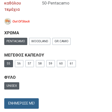
καθόλου
50-Pentacamo
τεμάχια
ΧΡΩΜΑ
PENTACAMO
WOODLAND
GR.CAMO
ΜΕΓΕΘΟΣ ΚΑΠΕΛΟΥ
55
56
57
58
59
60
61
ΦΥΛΟ
UNISEX
ΕΝΗΜΈΡΩΣΕ ΜΕ!